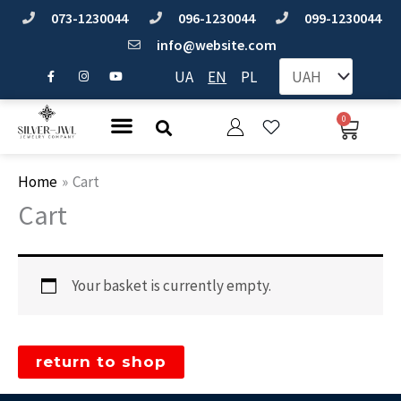
Skip
073-1230044
096-1230044
099-1230044
to
info@website.com
F
I
Y
content
UA
EN
PL
a
n
o
c
s
u
e
t
t
b
a
u
Menu
0
Bask
o
g
b
Search
o
r
e
k
a
-
m
f
Home
Cart
Cart
Your basket is currently empty.
return to shop