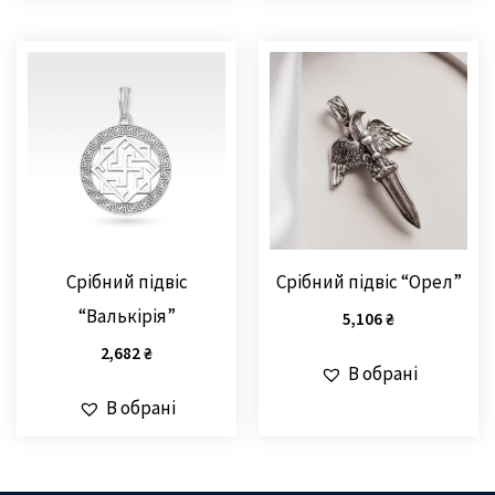
Срібний підвіс
Срібний підвіс “Орел”
“Валькірія”
5,106
₴
2,682
₴
В обрані
В обрані