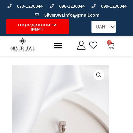
Перейти
073-1230044
096-1230044
099-1230044
до
SilverJWLinfo@gmail.com
вмісту
передзвонити
вам?
Меню
0
Коши