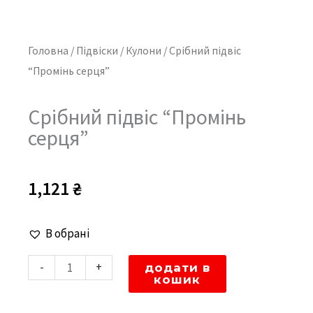
Головна
/
Підвіски
/
Кулони
/ Срібний підвіс
“Промінь серця”
Срібний підвіс “Промінь
серця”
1,121
₴
Срібний
В обрані
підвіс
-
+
додати в
"Промінь
кошик
серця"