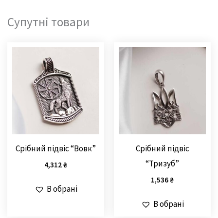
Супутні товари
Срібний підвіс “Вовк”
Срібний підвіс
“Тризуб”
4,312
₴
1,536
₴
В обрані
В обрані