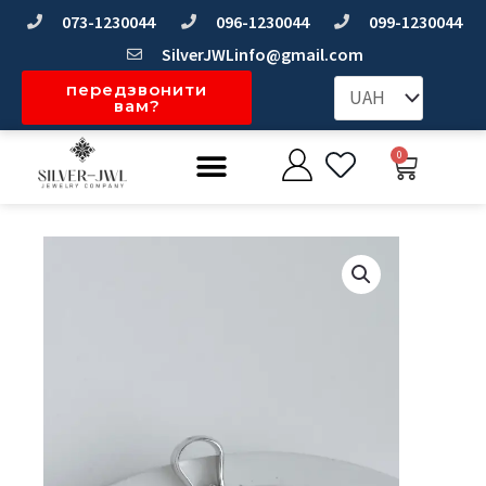
Перейти
073-1230044
096-1230044
099-1230044
до
SilverJWLinfo@gmail.com
вмісту
передзвонити
вам?
Меню
0
Коши