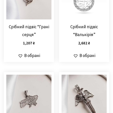
Срібний підвіс “Грані
Срібний підвіс
серця”
“Валькірія”
1,207
₴
2,682
₴
В обрані
В обрані