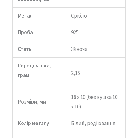
Метал
Срібло
Проба
925
Стать
Жіноча
Середня вага,
2,15
грам
18 х 10 (без вушка 10
Розміри, мм
х 10)
Колір металу
Білий, родіювання