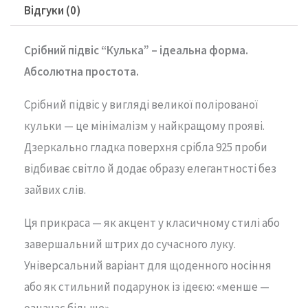
Відгуки (0)
Срібний підвіс “Кулька” – ідеальна форма.
Абсолютна простота.
Срібний підвіс у вигляді великої полірованої
кульки — це мінімалізм у найкращому прояві.
Дзеркально гладка поверхня срібла 925 проби
відбиває світло й додає образу елегантності без
зайвих слів.
Ця прикраса — як акцент у класичному стилі або
завершальний штрих до сучасного луку.
Універсальний варіант для щоденного носіння
або як стильний подарунок із ідеєю: «менше —
означає більше».