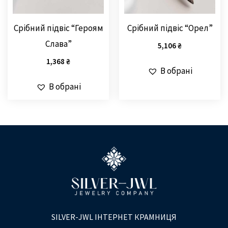
Срібний підвіс “Героям
Срібний підвіс “Орел”
Слава”
5,106
₴
1,368
₴
В обрані
В обрані
SILVER-JWL ІНТЕРНЕТ КРАМНИЦЯ