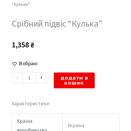
“Кулька”
Срібний підвіс “Кулька”
1,358
₴
Срібний
В обрані
підвіс
-
+
додати в
"Кулька"
кошик
кількість
Характеристики
Країна
Україна
виробництва