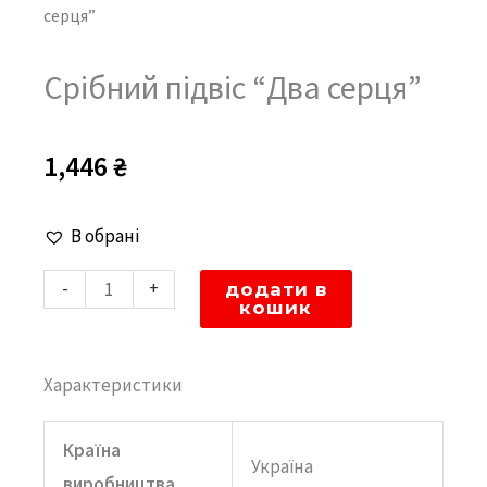
серця”
Срібний підвіс “Два серця”
1,446
₴
Срібний
В обрані
підвіс
-
+
додати в
"Два
кошик
серця"
кількість
Характеристики
Країна
Україна
виробництва