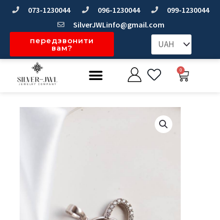
Перейти
073-1230044
096-1230044
099-1230044
до
SilverJWLinfo@gmail.com
вмісту
передзвонити
вам?
Меню
0
Коши