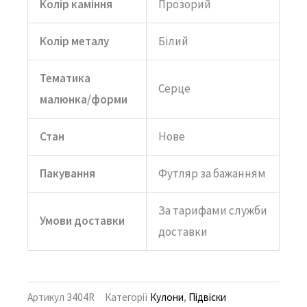
Колір каміння
Прозорий
Колір металу
Білий
Тематика
Серце
малюнка/форми
Стан
Нове
Пакування
Футляр за бажанням
За тарифами служби
Умови доставки
доставки
Артикул
3404R
Категорії
Кулони
,
Підвіски