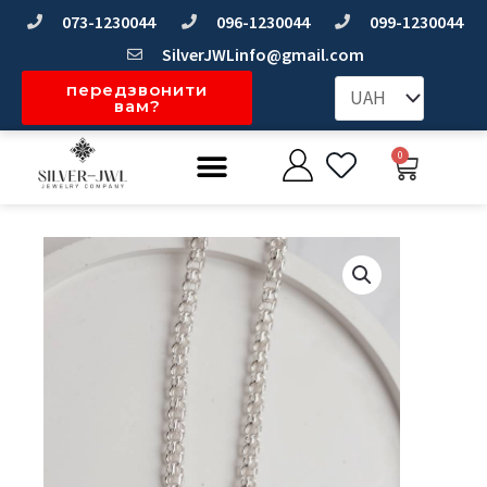
Перейти
073-1230044
096-1230044
099-1230044
до
SilverJWLinfo@gmail.com
вмісту
передзвонити
вам?
Меню
0
Коши