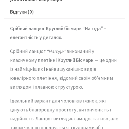
Відгуки (0)
Срібний ланцюг Круглий бісмарк “Нагода” –
е
легантність
у
деталях.
Срібний
ланцюг
“
Нагода”
виконаний
у
класичному
плетінні
Круглий
Бісмарк
—
це
один
із
найміцніших
і
найвишуканіших
видів
ювелірного
плетіння,
відомий
своїм
об’ємним
виглядом
і
плавною
структурою.
Ідеальний
варіант
для
чоловіків
і
жінок,
які
цінують
благородну
простоту,
витонченість
і
надійність.
Ланцюг
виглядає
самодостатньо,
але
також
чудово
поєднується
з
кулонами
або