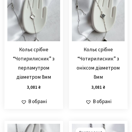
Кольє срібне
Кольє срібне
“Чотирилисник” з
“Чотирилисник” з
перламутром
оніксом діаметром
діаметром 8мм
8мм
3,081
₴
3,081
₴
В обрані
В обрані