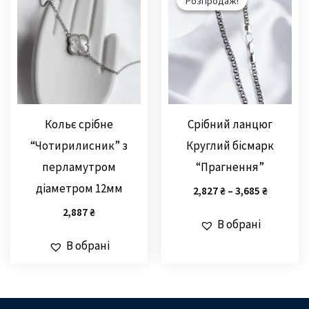
Розпродаж!
Розпродаж!
Кольє срібне
Срібний ланцюг
“Чотирилисник” з
Круглий бісмарк
перламутром
“Прагнення”
діаметром 12мм
2,827
₴
–
3,685
₴
2,887
₴
В обрані
В обрані