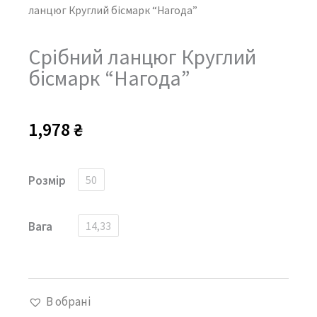
ланцюг Круглий бісмарк “Нагода”
Срібний ланцюг Круглий
бісмарк “Нагода”
1,978
₴
Срібний
Розмір
50
ланцюг
Круглий
Вага
14,33
бісмарк
"Нагода"
кількість
В обрані