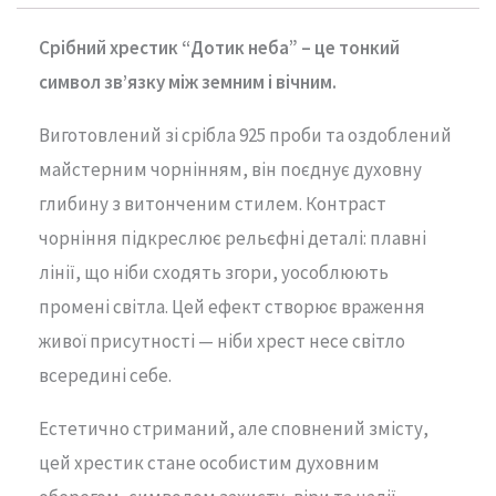
Срібний хрестик “Дотик неба” –
це
тонкий
символ
зв’язку
між
земним
і
вічним.
Виготовлений
зі
срібла
925
проби
та
оздоблений
майстерним
чорнінням,
він
поєднує
духовну
глибину
з
витонченим
стилем.
Контраст
чорніння
підкреслює
рельєфні
деталі:
плавні
лінії,
що
ніби
сходять
згори,
уособлюють
промені
світла.
Цей
ефект
створює
враження
живої
присутності —
ніби
хрест
несе
світло
всередині
себе.
Естетично
стриманий,
але
сповнений
змісту,
цей
хрестик
стане
особистим
духовним