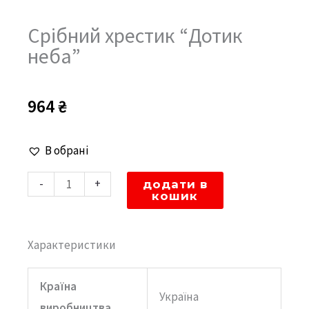
Срібний хрестик “Дотик
неба”
964
₴
Срібний
В обрані
хрестик
-
+
додати в
"Дотик
кошик
неба"
кількість
Характеристики
Країна
Україна
виробництва