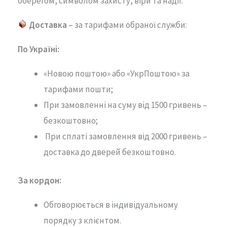
оберегом,
символом
захисту,
віри
та
надії.
Доставка
– за тарифами обраної служби:
По Україні:
«Новою поштою» або «УкрПоштою» за
тарифами пошти;
При замовленні на суму від 1500 гривень –
безкоштовно;
При сплаті замовлення від 2000 гривень –
доставка до дверей безкоштовно.
За кордон:
Обговорюється в індивідуальному
порядку з клієнтом.