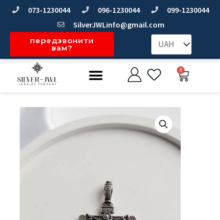
Перейти
073-1230044
096-1230044
099-1230044
до
SilverJWLinfo@gmail.com
вмісту
передзвонити
вам?
Меню
0
Коши