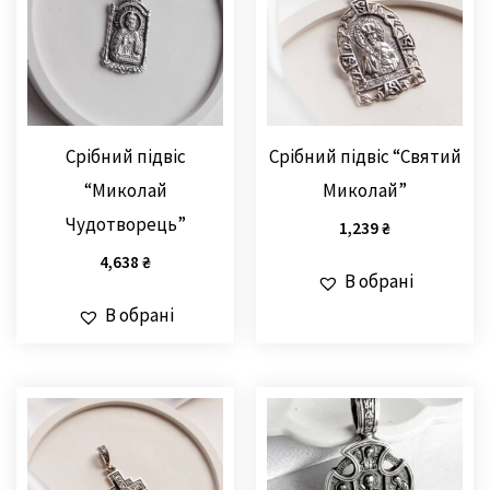
Срібний підвіс
Срібний підвіс “Святий
“Миколай
Миколай”
Чудотворець”
1,239
₴
4,638
₴
В обрані
В обрані