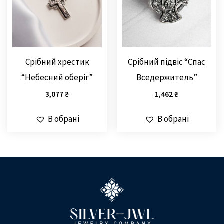
Срібний хрестик
Срібний підвіс “Спас
“Небесний оберіг”
Вседержитель”
3,077
₴
1,462
₴
В обрані
В обрані