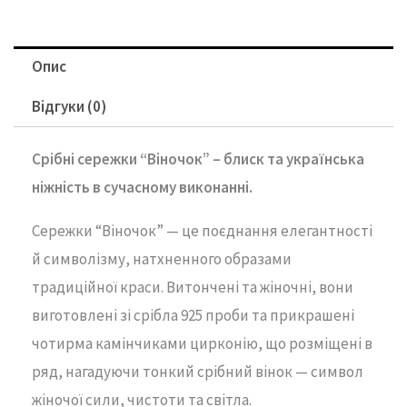
Опис
Відгуки (0)
Срібні
сережки “
Віночок” –
блиск
та
українська
ніжність
в
сучасному
виконанні.
Сережки “
Віночок” —
це
поєднання
елегантності
й
символізму,
натхненного
образами
традиційної
краси.
Витончені
та
жіночні,
вони
виготовлені
зі
срібла
925
проби
та
прикрашені
чотирма
камінчиками
цирконію,
що
розміщені
в
ряд,
нагадуючи
тонкий
срібний
вінок —
символ
жіночої
сили,
чистоти
та
світла.