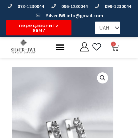
Перейти
073-1230044
096-1230044
099-1230044
до
SilverJWLinfo@gmail.com
вмісту
передзвонити
вам?
Меню
0
Коши