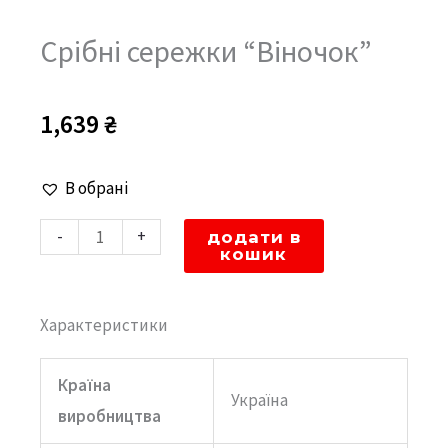
Срібні сережки “Віночок”
1,639
₴
Срібні
В обрані
сережки
-
+
додати в
"Віночок"
кошик
кількість
Характеристики
Країна
Україна
виробництва