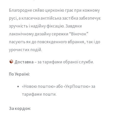
Благородне
сяйво
цирконію
грає
при
кожному
русі,
а
класична
англійська
застібка
забезпечує
зручність
і
надійну
фіксацію.
Завдяки
лаконічному
дизайну
сережки “
Віночок”
пасують
як
до
повсякденного
вбрання,
так
і
до
урочистих
подій.
Доставка
– за тарифами обраної служби.
По Україні:
«Новою поштою» або «УкрПоштою» за
тарифами пошти.
За кордон: