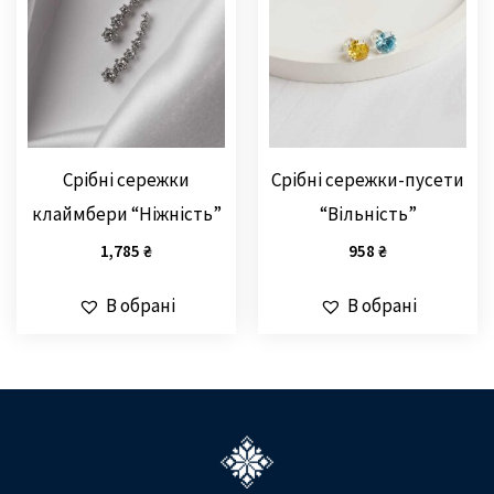
Срібні сережки
Срібні сережки-пусети
клаймбери “Ніжність”
“Вільність”
1,785
₴
958
₴
В обрані
В обрані