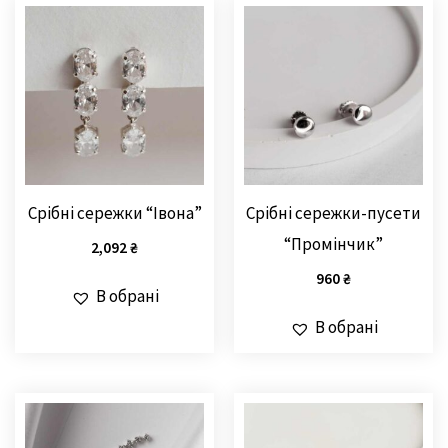
Срібні сережки “Івона”
Срібні сережки-пусети
“Промінчик”
2,092
₴
960
₴
В обрані
В обрані