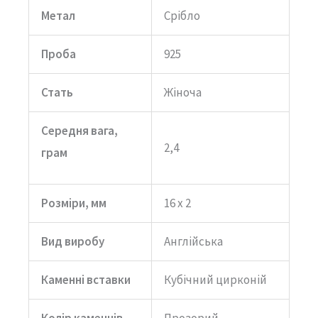
Метал
Срібло
Проба
925
Стать
Жіноча
Середня вага,
2,4
грам
Розміри, мм
16 х 2
Вид виробу
Англійська
Каменні вставки
Кубічний цирконій
Колір каменнів
Прозорий