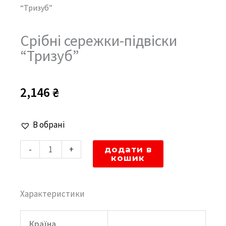
“Тризуб”
Срібні сережки-підвіски
“Тризуб”
2,146
₴
Срібні
В обрані
сережки-
-
+
додати в
підвіски
кошик
"Тризуб"
кількість
Характеристики
Країна