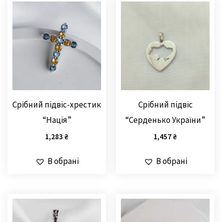
Cрібний підвіс-хрестик
Срібний підвіс
“Нація”
“Серденько України”
1,283
₴
1,457
₴
В обрані
В обрані