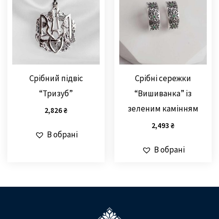
Срібний підвіс
Срібні сережки
“Тризуб”
“Вишиванка” із
зеленим камінням
2,826
₴
2,493
₴
В обрані
В обрані