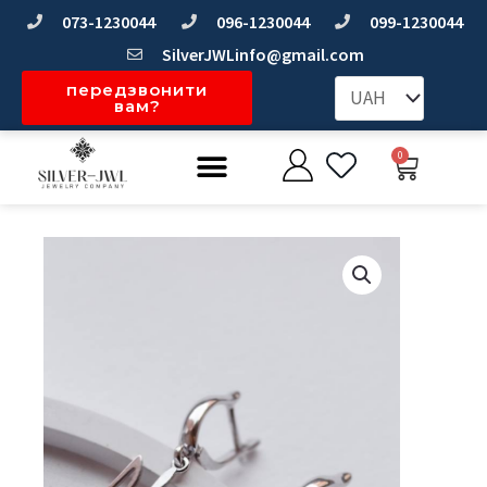
Перейти
073-1230044
096-1230044
099-1230044
до
SilverJWLinfo@gmail.com
вмісту
передзвонити
вам?
Меню
0
Коши