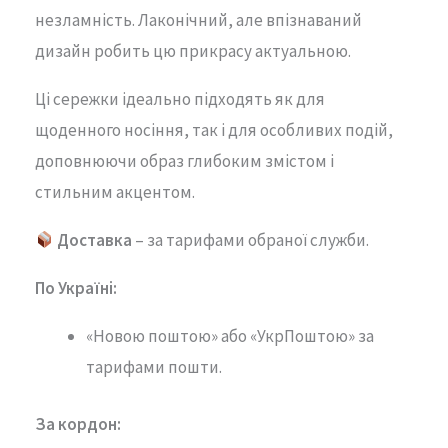
незламність.
Лаконічний,
але
впізнаваний
дизайн
робить
цю
прикрасу
актуальною.
Ці
сережки
ідеально
підходять
як
для
щоденного
носіння,
так
і
для
особливих
подій,
доповнюючи
образ
глибоким
змістом
і
стильним
акцентом.
Доставка
– за тарифами обраної служби.
По Україні:
«Новою поштою» або «УкрПоштою» за
тарифами пошти.
За кордон: