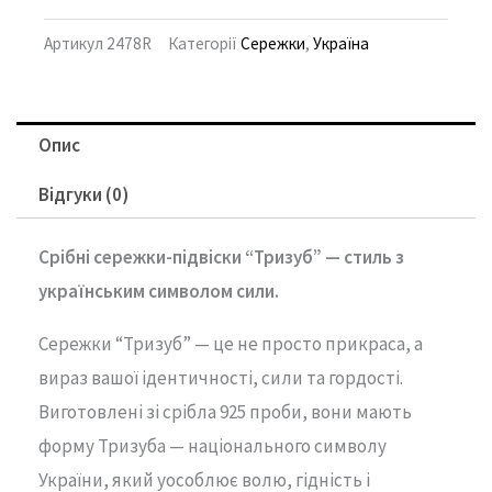
Артикул
2478R
Категорії
Сережки
,
Україна
Опис
Відгуки (0)
Срібні
сережки-підвіски “
Тризуб” —
стиль
з
українським
символом
сили.
Сережки “
Тризуб” —
це
не
просто
прикраса,
а
вираз
вашої
ідентичності,
сили
та
гордості.
Виготовлені
зі
срібла
925
проби,
вони
мають
форму
Тризуба —
національного
символу
України,
який
уособлює
волю,
гідність
і