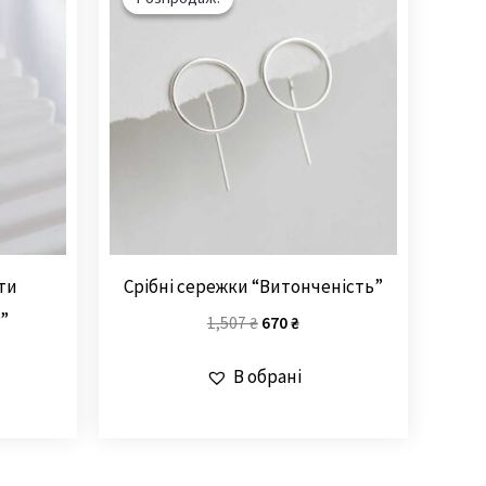
1,507 ₴.
670 ₴.
ти
Срібні сережки “Витонченість”
”
1,507
₴
670
₴
В обрані