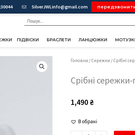
230044
SilverJWLinfo@gmail.com
передзвонит
Пошук
ЕЖКИ
ПІДВІСКИ
БРАСЛЕТИ
ЛАНЦЮЖКИ
МОТУЗК
Головна
/
Сережки
/ Срібні се
Срібні сережки-
1,490
₴
Срібні
В обрані
сережки-