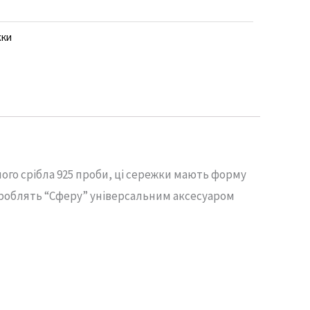
жки
ного
срібла
925
проби,
ці
сережки
мають
форму
роблять “
Сферу”
універсальним
аксесуаром