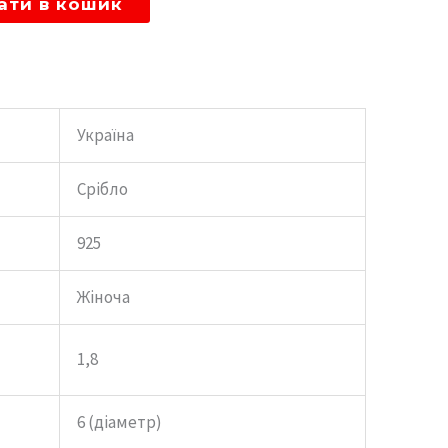
ати в кошик
Україна
Срібло
925
Жіноча
1,8
6 (діаметр)