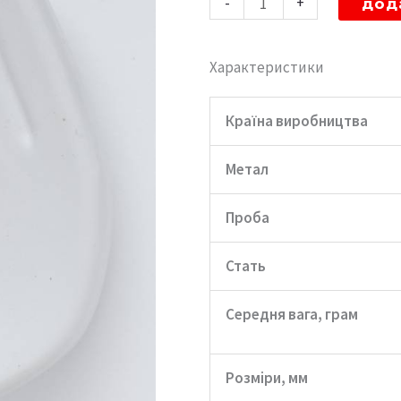
-
+
дод
пусети
"Сфера
Характеристики
Minimal"
кількість
Країна виробництва
Метал
Проба
Стать
Середня вага, грам
Розміри, мм