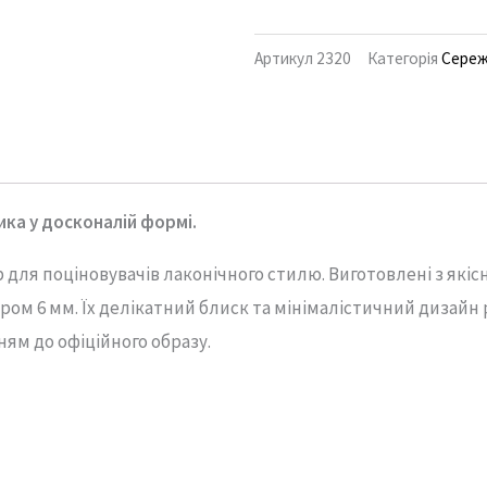
Артикул
2320
Категорія
Сере
ика
у
досконалій
формі.
р
для
поціновувачів
лаконічного
стилю.
Виготовлені
з
якіс
тром
6
мм.
Їх
делікатний
блиск
та
мінімалістичний
дизайн
нням
до
офіційного
образу.