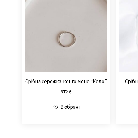
Срібна сережка-конго моно “Коло”
Срібн
372
₴
В обрані