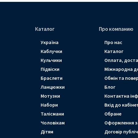
Каталог
Про компанию
Україна
Про нас
Каблучки
Каталог
Кульчики
Оплата, доста
Підвіски
Мiжнародна д
Браслети
Обмін та пове
Ланцюжки
Блог
Мотузки
Контактна ін
Набори
Вхід до кабіне
Талісмани
Обране
Чоловікам
Оформлення з
Дітям
Договір публі