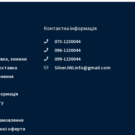
Контактна інформація
073-1230044
096-1230044
вка, знижки
099-1230044
оставка
SilverJWLinfo@gmail.com
рнення
формація
ту
амовлення
чноі оферти