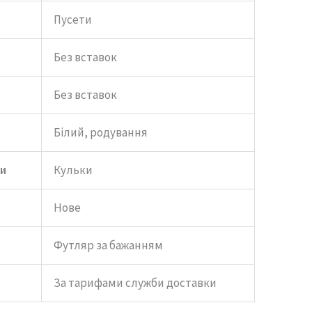
Пусети
Без вставок
Без вставок
Білий, родування
и
Кульки
Нове
Футляр за бажанням
За тарифами служби доставки