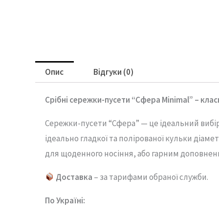
Опис
Відгуки (0)
Срібні
сережки-
пусети “
Сфера Minimal” –
клас
Сережки-
пусети “
Сфера” —
це
ідеальний
вибі
ідеально
гладкої
та
полірованої
кульки
діаме
для
щоденного носіння,
або гарним доповне
Доставка
– за тарифами обраної служби.
По Україні: