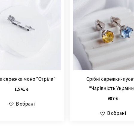
а сережка моно “Стріла”
Срібні сережки-пусе
“Чарівність України
1,541
₴
987
₴
В обрані
В обрані