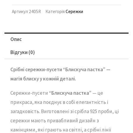
Артикул
2405R
Категорія
Сережки
Опис
Відгуки (0)
Срібні
сережки-
пусети “
Блискуча
пастка” —
магія
блиску
у
кожній
деталі.
Сережки-
пусети
“
Блискуча
пастка”
—
це
прикраса,
яка
поєднує
в
собі
елегантність
і
загадковість.
Виготовлені
зі
срібла
925
проби,
ці
сережки
мають
привабливий
дизайн
з
камінцями,
які
грають
на
світлі, а срібні лінії