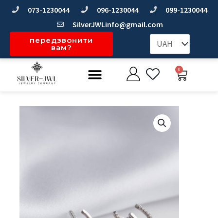
Перейти
073-1230044
096-1230044
099-1230044
до
SilverJWLinfo@gmail.com
вмісту
передзвонити
вам?
Меню
0
Коши