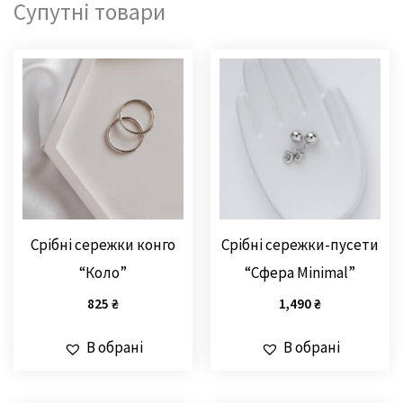
Супутні товари
Срібні сережки конго
Срібні сережки-пусети
“Коло”
“Сфера Minimal”
825
₴
1,490
₴
В обрані
В обрані