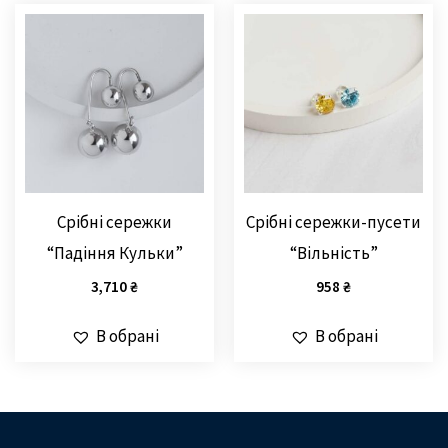
Срібні сережки
Срібні сережки-пусети
“Падіння Кульки”
“Вільність”
3,710
₴
958
₴
В обрані
В обрані