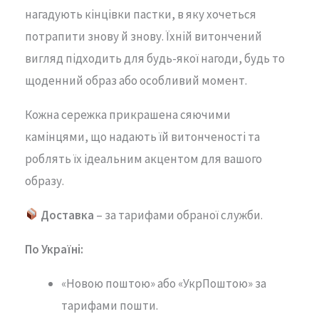
нагадують кінцівки пастки
,
в
яку
хочеться
потрапити
знову
й
знову.
Їхній
витончений
вигляд
підходить
для
будь-
якої
нагоди,
будь
то
щоденний
образ
або
особливий
момент.
Кожна
сережка
прикрашена
сяючими
камінцями,
що
надають
їй
витонченості
та
роблять
їх
ідеальним
акцентом
для
вашого
образу.
Доставка
– за тарифами обраної служби.
По Україні:
«Новою поштою» або «УкрПоштою» за
тарифами пошти.