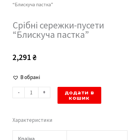
“Блискуча пастка”
Срібні сережки-пусети
“Блискуча пастка”
2,291
₴
Срібні
В обрані
сережки-
-
+
додати в
пусети
кошик
"Блискуча
пастка"
Характеристики
кількість
Країна