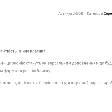
Артикул
2430R
Категорія
Сер
гантність
і
вічна
класика.
ями
цирконію
стануть
універсальним
доповненням
до
буд
зм
форми
та
розкіш
блиску.
армонію,
цілісність
і
безкінечність,
а
цирконій
надає
виро