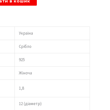
ати в кошик
Україна
Срібло
925
Жіноча
1,8
12 (діаметр)