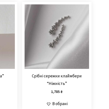
а”
Срібні сережки клаймбери
“Ніжність”
1,785
₴
В обрані