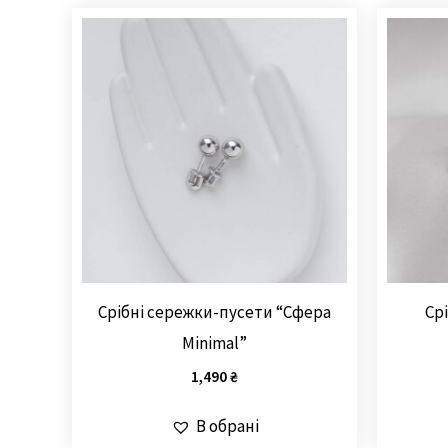
Срібні сережки-пусети “Сфера
Ср
Minimal”
1,490
₴
В обрані