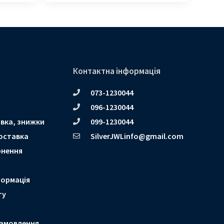
Контактна інформація
073-1230044
096-1230044
вка, знижки
099-1230044
оставка
SilverJWLinfo@gmail.com
рнення
формація
ту
амовлення