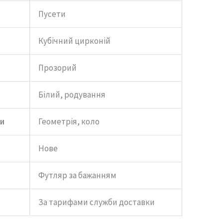
Пусети
Кубічний цирконій
Прозорий
Білий, родування
и
Геометрія, коло
Нове
Футляр за бажанням
За тарифами служби доставки