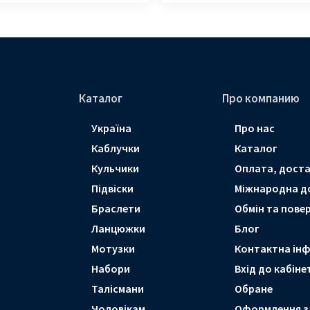
Каталог
Про компанию
Україна
Про нас
Каблучки
Каталог
Кульчики
Оплата, доста
Підвіски
Мiжнародна д
Браслети
Обмін та пове
Ланцюжки
Блог
Мотузки
Контактна ін
Набори
Вхід до кабіне
Талісмани
Обране
Чоловікам
Оформлення з