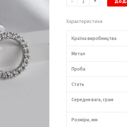
-
+
дод
пусети
"Коло"
Характеристики
кількість
Країна виробництва
Метал
Проба
Стать
Середня вага, грам
Розміри, мм