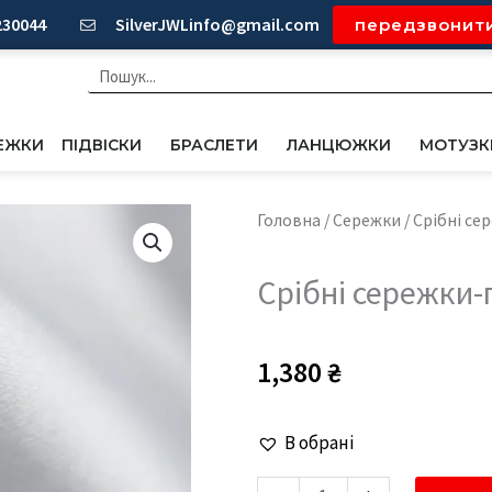
230044
SilverJWLinfo@gmail.com
передзвонит
Пошук
ЕЖКИ
ПІДВІСКИ
БРАСЛЕТИ
ЛАНЦЮЖКИ
МОТУЗК
Головна
/
Сережки
/ Срібні се
Срібні сережки-
1,380
₴
Срібні
В обрані
сережки-