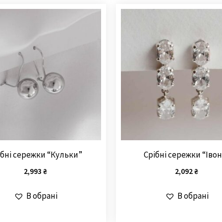
ібні сережки “Кульки”
Срібні сережки “Івон
2,993
₴
2,092
₴
В обрані
В обрані