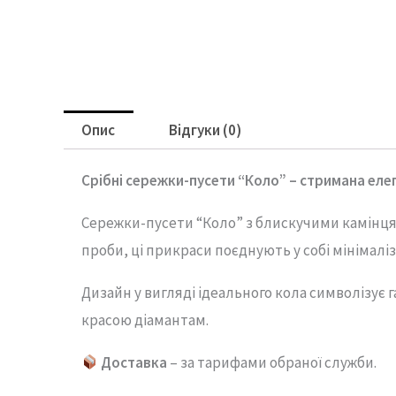
Опис
Відгуки (0)
Срібні
сережки-
пусети “
Коло” – с
тримана
еле
Сережки-
пусети “
Коло”
з
блискучими
камінц
проби,
ці
прикраси
поєднують
у
собі
мінімалі
Дизайн
у
вигляді
ідеального
кола
символізує
г
красою
діамантам.
Доставка
– за тарифами обраної служби.