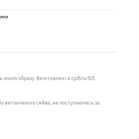
ежки
ь-
якого
образу.
Виготовлені
зі
срібла
925
бу
витонченого
сяйва,
не
поступаючись
за