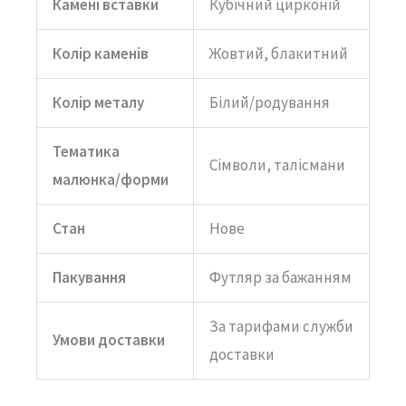
Камені вставки
Кубічний цирконій
Колір каменів
Жовтий, блакитний
Колір металу
Білий/родування
Тематика
Сімволи, талісмани
малюнка/форми
Стан
Нове
Пакування
Футляр за бажанням
За тарифами служби
Умови доставки
доставки