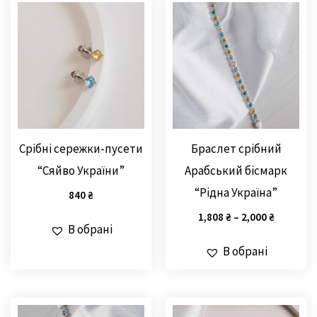
Срібні сережки-пусети
Браслет срібний
“Сяйво України”
Арабський бісмарк
“Рідна Україна”
840
₴
1,808
₴
–
2,000
₴
В обрані
В обрані