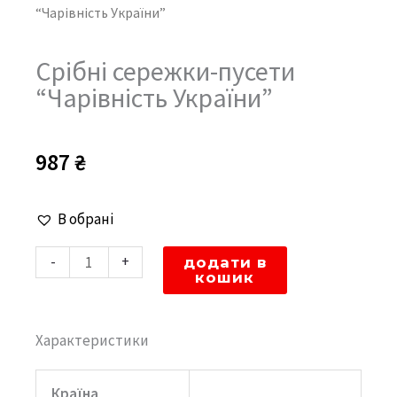
“Чарівність України”
Срібні сережки-пусети
“Чарівність України”
987
₴
Срібні
В обрані
сережки-
-
+
додати в
пусети
кошик
"Чарівність
України"
Характеристики
кількість
Країна