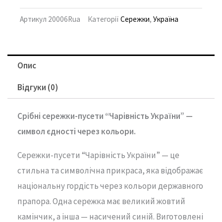
Артикул
20006Rua
Категорії
Сережки
,
Україна
Опис
Відгуки (0)
Срібні
сережки-
пусети “
Чарівність
України” —
символ
єдності
через
кольори.
Сережки-
пусети “
Чарівність
України” —
це
стильна
та
символічна
прикраса,
яка
відображає
національну
гордість
через
кольори
державного
прапора.
Одна
сережка
має
великий
жовтий
камінчик,
а
інша —
насичений
синій.
Виготовлені