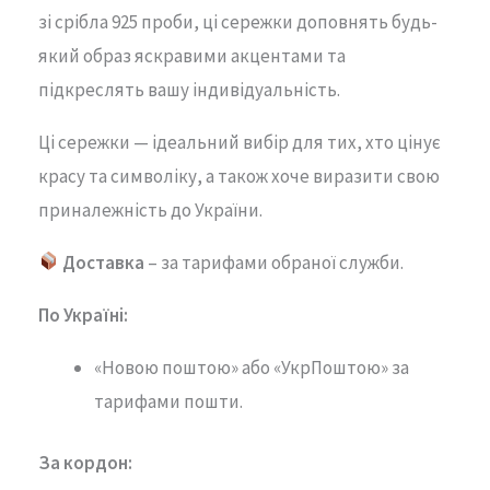
зі
срібла
925
проби,
ці
сережки
доповнять
будь-
який
образ
яскравими
акцентами
та
підкреслять
вашу
індивідуальність.
Ці
сережки —
ідеальний
вибір
для
тих,
хто
цінує
красу
та
символіку,
а
також
хоче
виразити
свою
приналежність
до
України.
Доставка
– за тарифами обраної служби.
По Україні:
«Новою поштою» або «УкрПоштою» за
тарифами пошти.
За кордон: