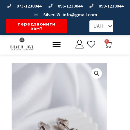
Перейти
073-1230044
096-1230044
099-1230044
до
SilverJWLinfo@gmail.com
вмісту
передзвонити
вам?
Меню
0
Коши