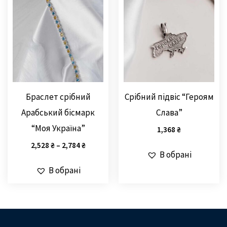
Браслет срібний
Срібний підвіс “Героям
Арабський бісмарк
Слава”
“Моя Україна”
1,368
₴
2,528
₴
–
2,784
₴
В обрані
В обрані