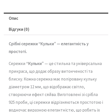
Опис
Відгуки (0)
Срібні
сережки “
Кульки” —
елегантність
у
простоті.
Сережки
“
Кульки”
—
це
стильна
та
універсальна
прикраса,
що
додає
образу
витонченості
та
блиску.
Кожна
сережка
має
поліровану
кульку
діаметром
12
мм,
що
відображає
світло,
створюючи
ефект
сяйва.
Виготовлені
зі
срібла
925
проби,
ці
сережки
відрізняються
простотою
і
водночас
виразною
елегантністю,
що
робить
їх