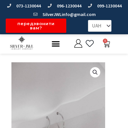
Перейти
073-1230044
096-1230044
099-1230044
до
SilverJWLinfo@gmail.com
вмісту
передзвонити
вам?
Меню
0
Коши