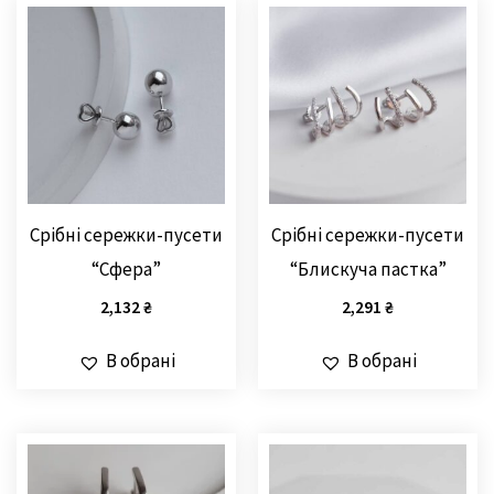
Срібні сережки-пусети
Срібні сережки-пусети
“Сфера”
“Блискуча пастка”
2,132
₴
2,291
₴
В обрані
В обрані