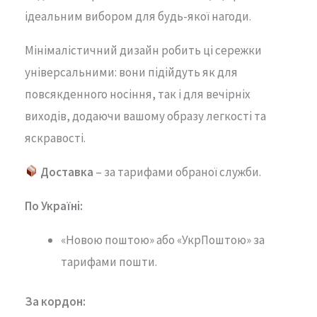
ідеальним
вибором
для
будь-
якої
нагоди.
Мінімалістичний
дизайн
робить
ці
сережки
універсальними:
вони
підійдуть
як
для
повсякденного
носіння,
так
і
для
вечірніх
виходів,
додаючи
вашому
образу
легкості
та
яскравості.
Доставка
– за тарифами обраної служби.
По Україні:
«Новою поштою» або «УкрПоштою» за
тарифами пошти.
За кордон: