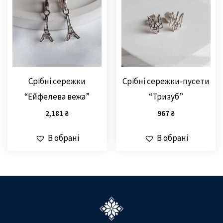
Срібні сережки
Срібні сережки-пусети
“Ейфелева вежа”
“Тризуб”
2,181
₴
967
₴
В обрані
В обрані