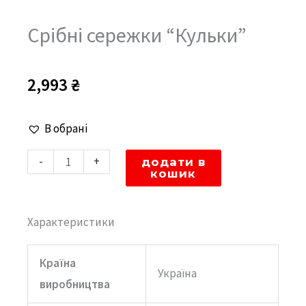
Срібні сережки “Кульки”
2,993
₴
Срібні
В обрані
сережки
-
+
додати в
"Кульки"
кошик
кількість
Характеристики
Країна
Україна
виробництва