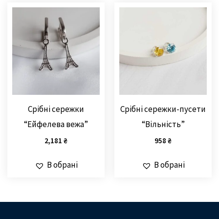
Срібні сережки
Срібні сережки-пусети
“Ейфелева вежа”
“Вільність”
2,181
₴
958
₴
В обрані
В обрані