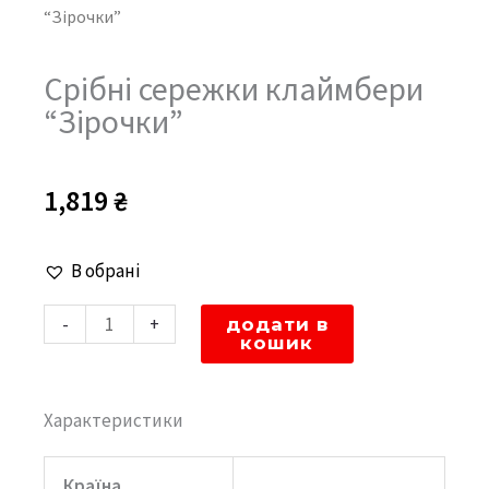
“Зірочки”
Срібні сережки клаймбери
“Зірочки”
1,819
₴
Срібні
В обрані
сережки
-
+
додати в
клаймбери
кошик
"Зірочки"
кількість
Характеристики
Країна