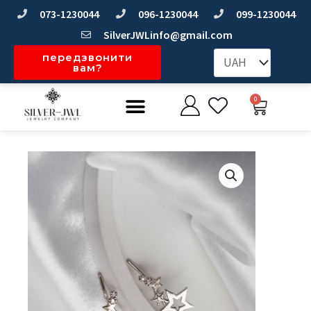
Перейти
073-1230044
096-1230044
099-1230044
до
SilverJWLinfo@gmail.com
вмісту
передзвонити
вам?
Меню
0
Коши