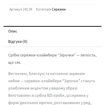
Артикул
2412R
Категорія
Сережки
Опис
Відгуки (0)
Срібні
сережки-
клаймбери “
Зірочки” —
легкість,
що
сяє.
Витончені,
блискучі
та
натхненні
зоряним
небом —
сережки-
клаймбери “
Зірочки”
стануть
улюбленим
акцентом
у
вашому
образі.
Виготовлені
зі
срібла
925
проби,
ці
сережки
у
формі
декількох
зірочок,
розташованих
у
ряд,