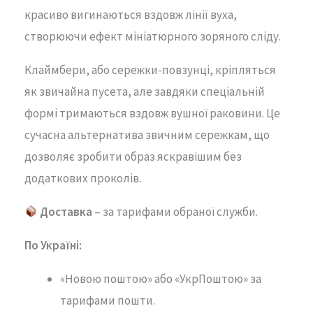
красиво
вигинаються
вздовж
лінії
вуха,
створюючи
ефект
мініатюрного
зоряного
сліду.
Клаймбери,
або
сережки-
повзунці,
кріпляться
як
звичайна
пусета,
але
завдяки
спеціальній
формі
тримаються
вздовж
вушної
раковини.
Це
сучасна
альтернатива
звичним
сережкам,
що
дозволяє
зробити
образ
яскравішим
без
додаткових
проколів.
Доставка
– за тарифами обраної служби.
По Україні:
«Новою поштою» або «УкрПоштою» за
тарифами пошти.