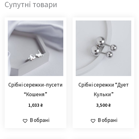
Супутні товари
Срібні сережки-пусети
Срібні сережки “Дует
“Кошеня”
Кульки”
1,033
₴
3,500
₴
В обрані
В обрані