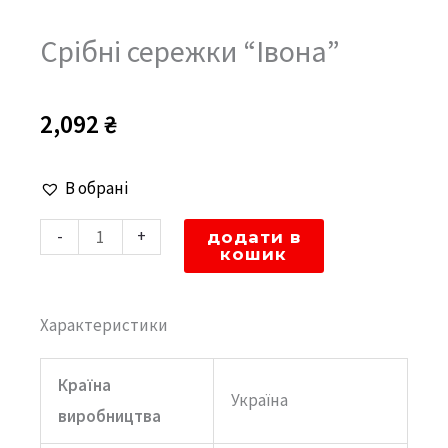
Срібні сережки “Івона”
2,092
₴
Срібні
В обрані
сережки
-
+
додати в
"Івона"
кошик
кількість
Характеристики
Країна
Україна
виробництва