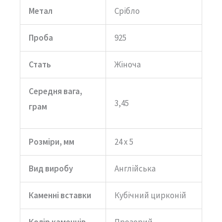
Метал
Срібло
Проба
925
Стать
Жіноча
Середня вага,
3,45
грам
Розміри, мм
24 х 5
Вид виробу
Англійська
Каменні вставки
Кубічний цирконій
Колір каменнів
Прозорий