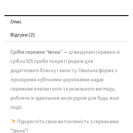
Опис
Відгуки (2)
Срібні сережки “Івона” —
ці вишукані сережки зі
срібла 925 проби покриті родієм для
додаткового блиску і захисту. Овальна форма з
прозорими кубічними цирконіями надає
сережкам елегантного та розкішного вигляду,
роблячи їх ідеальним аксесуаром для будь-якої
події.
Підкресліть свою витонченість з сережками
“Івона”!