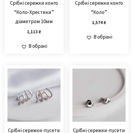
Срібні сережки конго
Срібні сережки конго
“Коло-Хрестики”
“Коло”
діаметром 10мм
1,574
₴
1,113
₴
В обрані
В обрані
Срібні сережки-пусети
Срібні сережки-пусети