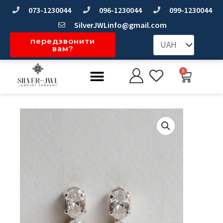
Перейти
073-1230044
096-1230044
099-1230044
до
SilverJWLinfo@gmail.com
вмісту
передзвонити
вам?
Меню
0
Коши