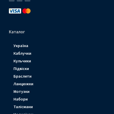
g
b
a
r
o
g
a
o
r
m
k
a
-
-
m
p
f
l
a
n
e
Каталог
Україна
Каблучки
Кульчики
Підвіски
Браслети
Ланцюжки
Мотузки
Набори
Талісмани