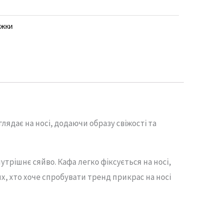
ежки
глядає
на
носі,
додаючи
образу
свіжості
та
нутрішнє
сяйво.
Кафа
легко
фіксується
на
носі,
их,
хто
хоче
спробувати
тренд
прикрас
на
носі