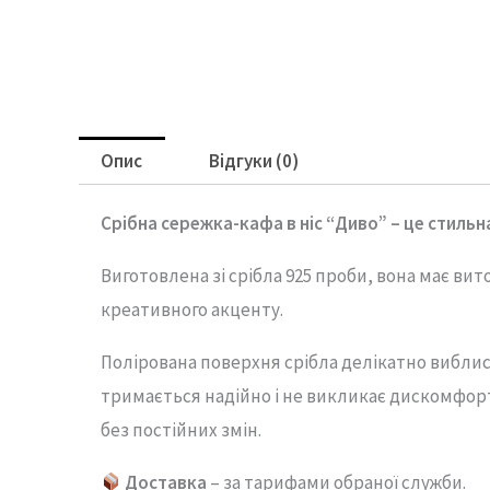
Опис
Відгуки (0)
Срібна сережка-кафа в ніс “Диво” –
це
стильн
Виготовлена
зі
срібла
925
проби,
вона
має
вит
креативного
акценту.
Полірована
поверхня
срібла
делікатно
вибли
тримається
надійно
і
не
викликає
дискомфор
без
постійних
змін.
Доставка
– за тарифами обраної служби.