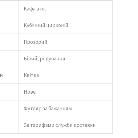
Кафа в ніс
Кубічний цирконій
Прозорий
Білий, родування
и
Квітка
Нове
Футляр за бажанням
За тарифами служби доставки