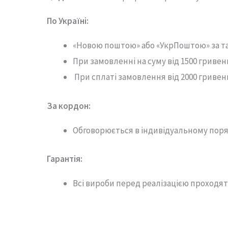
По Україні:
«Новою поштою» або «УкрПоштою» за 
При замовленні на суму від 1500 гривен
При сплаті замовлення від 2000 гривен
За кордон:
Обговорюється в індивідуальному поря
Гарантія
:
Всі вироби перед реалізацією проходят