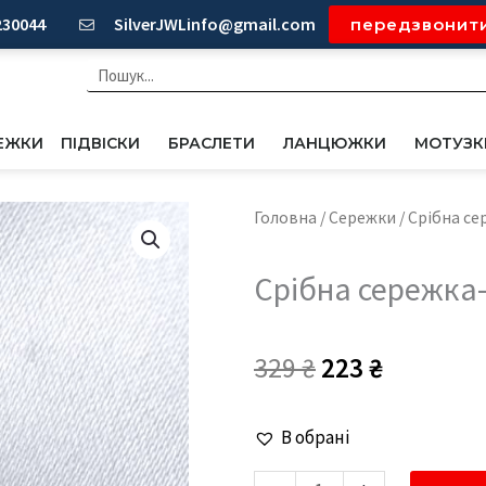
230044
SilverJWLinfo@gmail.com
передзвонит
Пошук
ЕЖКИ
ПІДВІСКИ
БРАСЛЕТИ
ЛАНЦЮЖКИ
МОТУЗК
Головна
/
Сережки
/ Срібна се
Срібна сережка-
Оригінальна
Поточн
329
₴
223
₴
ціна:
ціна:
Срібна
В обрані
329 ₴.
223 ₴.
сережка-