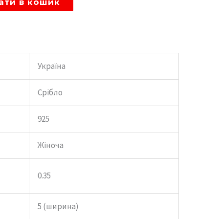
ати в кошик
Україна
Срібло
925
Жіноча
0.35
5 (ширина)