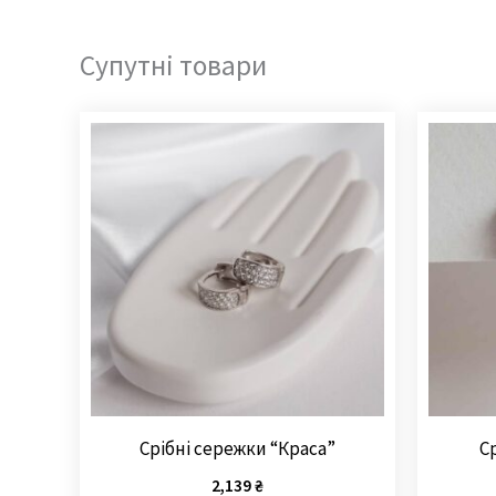
Супутні товари
Срібні сережки “Краса”
С
2,139
₴