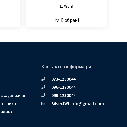
1,785
₴
В обрані
Контактна інформація
073-1230044
096-1230044
вка, знижки
099-1230044
оставка
SilverJWLinfo@gmail.com
рнення