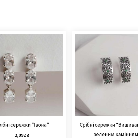
рібні сережки “Івона”
Срібні сережки “Вишиван
зеленим каміння
2,092
₴