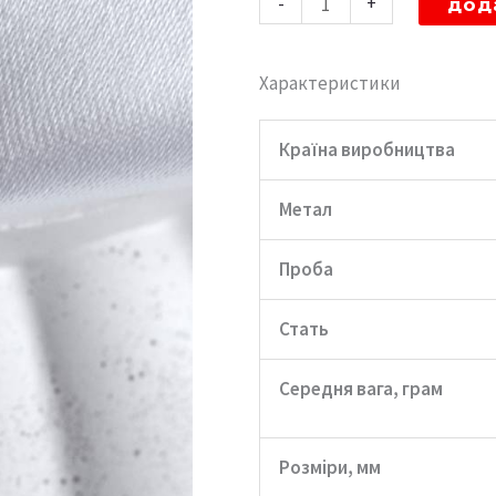
-
+
дод
кафа
в
Характеристики
ніс
"Диво"
Країна виробництва
кількість
Метал
Проба
Стать
Середня вага, грам
Розміри, мм