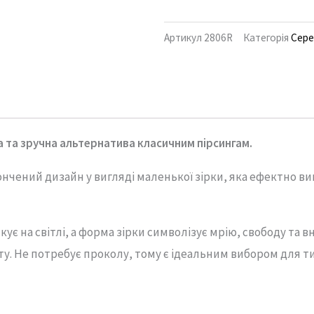
Артикул
2806R
Категорія
Сер
а
та
зручна
альтернатива
класичним
пірсингам.
ончений
дизайн
у
вигляді
маленької
зірки,
яка
ефектно
ви
скує
на
світлі,
а
форма
зірки
символізує
мрію,
свободу
та
в
ту.
Не
потребує
проколу,
тому
є
ідеальним
вибором
для
т