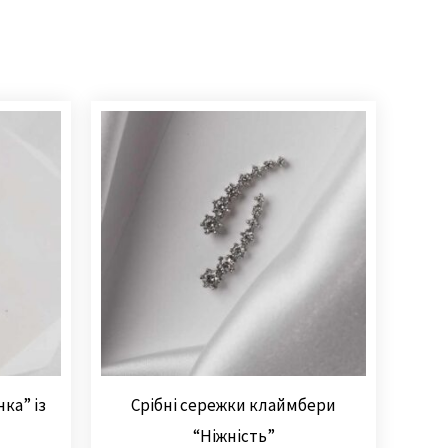
ка” із
Срібні сережки клаймбери
м
“Ніжність”