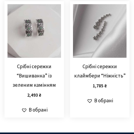
Срібні сережки
Срібні сережки
“Вишиванка” із
клаймбери “Ніжність”
зеленим камінням
1,785
₴
2,493
₴
В обрані
В обрані