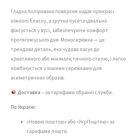
Гладка
полірована
поверхня
надає
прикрасі
ніжного
блиску,
а
зручна
пусета
ідеально
фіксується
у
вусі,
забезпечуючи
комфорт
протягом
усього
дня.
Моносережка —
це
трендова
деталь,
яка
чудово
пасує
до
креативного
або
мінімалістичного
стилю,
і
легко
комбінується
з
іншими
сережками
для
асиметричних
образів.
Доставка
– за тарифами обраної служби.
По Україні:
«Новою поштою» або «УкрПоштою» за
тарифами пошти.