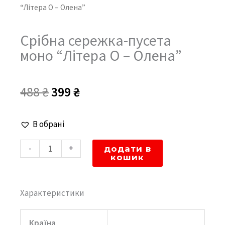
“Літера O – Олена”
Срібна сережка-пусета
моно “Літера O – Олена”
Оригінальна
Поточна
488
₴
399
₴
ціна:
ціна:
Срібна
В обрані
488 ₴.
399 ₴.
сережка-
-
+
додати в
пусета
кошик
моно
"Літера
Характеристики
O
-
Країна