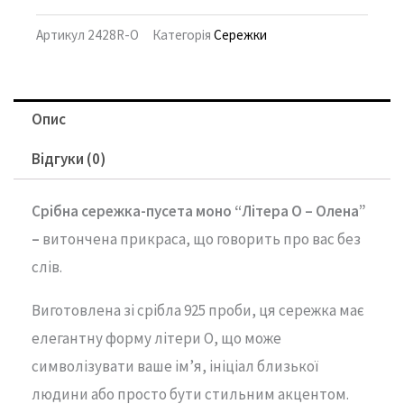
Артикул
2428R-O
Категорія
Сережки
Опис
Відгуки (0)
Срібна
сережка-
пусета моно “
Літера O – Олена
”
–
витончена
прикраса,
що
говорить
про
вас
без
слів.
Виготовлена
зі
срібла
925
проби,
ця
сережка
має
елегантну
форму
літери O
,
що
може
символізувати
ваше
ім’я,
ініціал
близької
людини
або
просто
бути
стильним
акцентом.