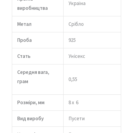
Україна
Олена"
виробництва
кількість
Метал
Срібло
Проба
925
Стать
Унісекс
Середня вага,
0,55
грам
Розміри, мм
8 х 6
Вид виробу
Пусети