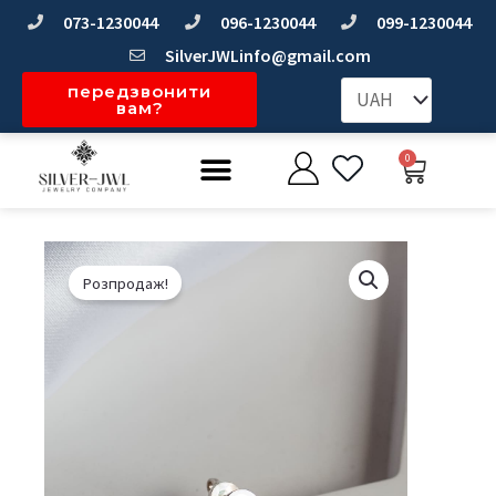
Перейти
073-1230044
096-1230044
099-1230044
до
SilverJWLinfo@gmail.com
вмісту
передзвонити
вам?
Меню
0
Коши
Розпродаж!