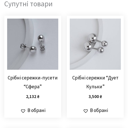
Супутні товари
Срібні сережки-пусети
Срібні сережки “Дует
“Сфера”
Кульки”
2,132
₴
3,500
₴
В обрані
В обрані