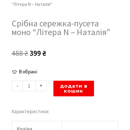
“Літера N – Наталія”
Срібна сережка-пусета
моно “Літера N – Наталія”
Оригінальна
Поточна
488
₴
399
₴
ціна:
ціна:
Срібна
В обрані
488 ₴.
399 ₴.
сережка-
-
+
додати в
пусета
кошик
моно
"Літера
Характеристики
N
-
Країна