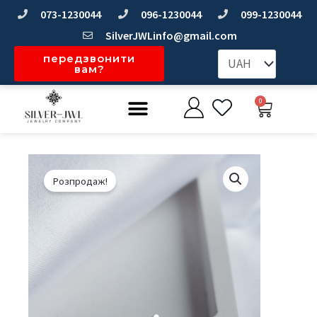
Перейти
073-1230044
096-1230044
099-1230044
до
SilverJWLinfo@gmail.com
вмісту
передзвонити
вам?
Меню
0
Коши
Розпродаж!