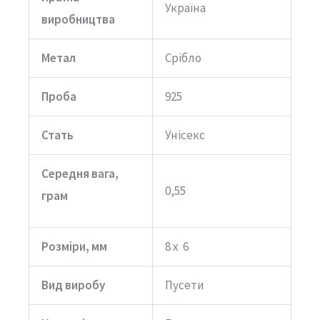
Україна
Наталія"
виробництва
кількість
Метал
Срібло
Проба
925
Стать
Унісекс
Середня вага,
0,55
грам
Розміри, мм
8 х 6
Вид виробу
Пусети