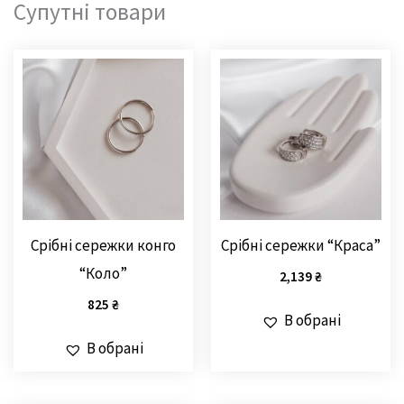
Супутні товари
Срібні сережки конго
Срібні сережки “Краса”
“Коло”
2,139
₴
825
₴
В обрані
В обрані