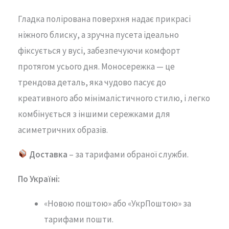
Гладка
полірована
поверхня
надає
прикрасі
ніжного
блиску,
а
зручна
пусета
ідеально
фіксується
у
вусі,
забезпечуючи
комфорт
протягом
усього
дня.
Моносережка —
це
трендова
деталь,
яка
чудово
пасує
до
креативного
або
мінімалістичного
стилю,
і
легко
комбінується
з
іншими
сережками
для
асиметричних
образів.
Доставка
– за тарифами обраної служби.
По Україні:
«Новою поштою» або «УкрПоштою» за
тарифами пошти.