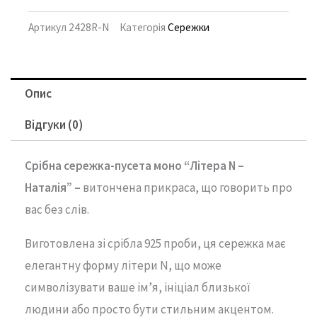
Артикул
2428R-N
Категорія
Сережки
Опис
Відгуки (0)
Срібна
сережка-
пусета моно “
Літера N –
Наталія
” –
витончена
прикраса,
що
говорить
про
вас
без
слів.
Виготовлена
зі
срібла
925
проби,
ця
сережка
має
елегантну
форму
літери N
,
що
може
символізувати
ваше
ім’я,
ініціал
близької
людини
або
просто
бути
стильним
акцентом.