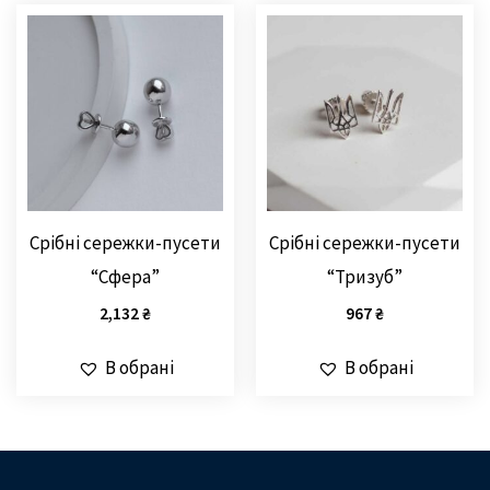
Срібні сережки-пусети
Срібні сережки-пусети
“Сфера”
“Тризуб”
2,132
₴
967
₴
В обрані
В обрані