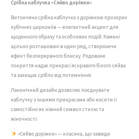
Срібна каблучка «Сяйво доріжки»
Витончена срібна каблучка з доріжкою прозорих
кубічних цирконіїв — елегантний акцент для
щоденного образу та особливих подій. Камені
щільно розташовані в один ряд, створюючи
ефект безперервного блиску. Родоване
покриття надає прикрасі яскравого білого сяйва
та захищає срібло від потемніння.
Лаконічний дизайн дозволяє поєднувати
каблучку з іншими прикрасами або носити її
самостійно як ніжний символ стилю та
жіночності.
«Сяйво доріжки» — класика, що завжди