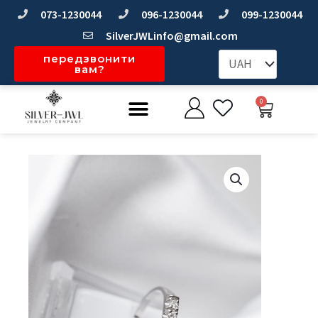
Перейти
073-1230044
096-1230044
099-1230044
до
SilverJWLinfo@gmail.com
вмісту
передзвонити
вам?
Меню
0
Коши