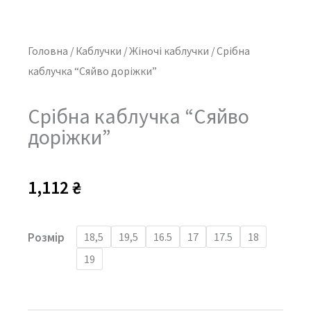
Головна
/
Каблучки
/
Жіночі каблучки
/ Срібна
каблучка “Сяйво доріжки”
Срібна каблучка “Сяйво
доріжки”
1,112
₴
Срібна
Розмір
18,5
19,5
16.5
17
17.5
18
каблучка
19
"Сяйво
доріжки"