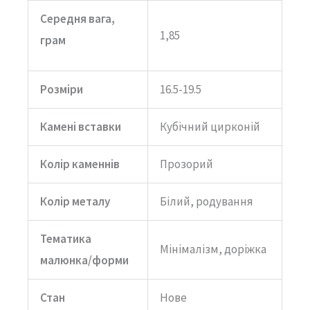
Середня вага,
1,85
грам
Розміри
16.5-19.5
Камені вставки
Кубічний цирконій
Колір каменнів
Прозорий
Колір металу
Білий, родування
Тематика
Мінімалізм, доріжка
малюнка/форми
Стан
Нове