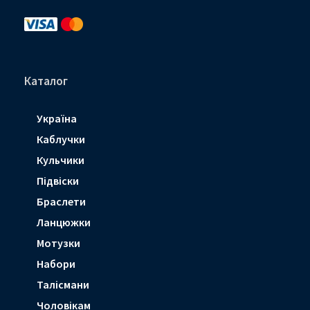
r
o
g
a
o
r
m
k
a
-
-
m
p
f
l
a
n
e
Каталог
Україна
Каблучки
Кульчики
Підвіски
Браслети
Ланцюжки
Мотузки
Набори
Талісмани
Чоловікам