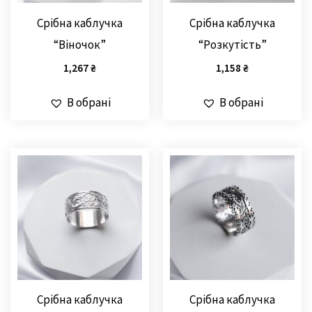
Срібна каблучка
Срібна каблучка
“Віночок”
“Розкутість”
1,267
₴
1,158
₴
В обрані
В обрані
Срібна каблучка
Срібна каблучка