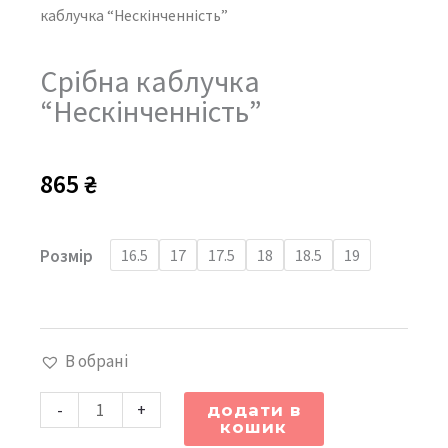
каблучка “Нескінченність”
Срібна каблучка
“Нескінченність”
865
₴
Срібна
Розмір
16.5
17
17.5
18
18.5
19
каблучка
"Нескінченність"
кількість
В обрані
-
+
додати в
кошик