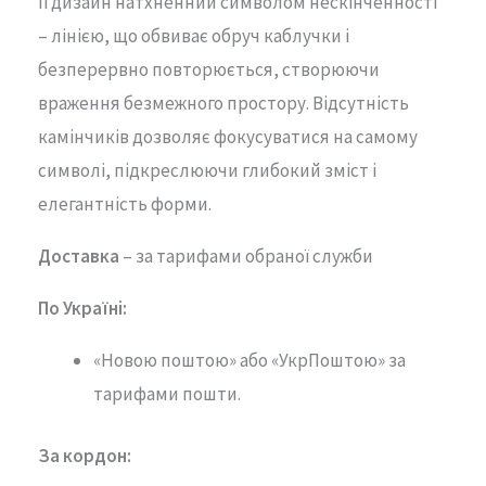
Її дизайн натхненний символом нескінченності
– лінією, що обвиває обруч каблучки і
безперервно повторюється, створюючи
враження безмежного простору. Відсутність
камінчиків дозволяє фокусуватися на самому
символі, підкреслюючи глибокий зміст і
елегантність форми.
Доставка
– за тарифами обраної служби
По Україні:
«Новою поштою» або «УкрПоштою» за
тарифами пошти.
За кордон: