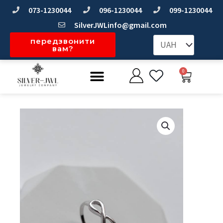
Перейти
073-1230044
096-1230044
099-1230044
до
SilverJWLinfo@gmail.com
вмісту
передзвонити
вам?
Меню
0
Коши