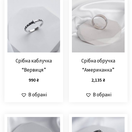
Срібна каблучка
Срібна обручка
“Вервиця”
“Американка”
990
₴
2,135
₴
В обрані
В обрані