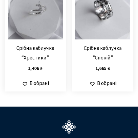
Срібна каблучка
Срібна каблучка
“Хрестики”
“Спокій”
1,406
₴
1,665
₴
В обрані
В обрані