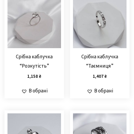
Срібна каблучка
Срібна каблучка
“Розкутість”
“Таємниця”
1,158
₴
1,407
₴
В обрані
В обрані