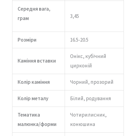
Середня вага,
3,45
грам
Розміри
16.5-20.5
Онікс, кубічний
Каміння вставки
цирконій
Колір каміння
Чорний, прозорий
Колір металу
Білий, родування
Тематика
Чотирилисник,
малюнка/форми
конюшина