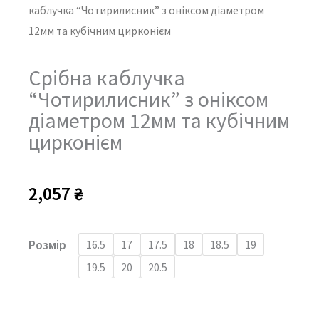
каблучка “Чотирилисник” з оніксом діаметром
12мм та кубічним цирконієм
Срібна каблучка
“Чотирилисник” з оніксом
діаметром 12мм та кубічним
цирконієм
2,057
₴
Срібна
Розмір
16.5
17
17.5
18
18.5
19
каблучка
19.5
20
20.5
"Чотирилисник"
з