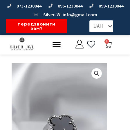
Перейти
073-1230044
096-1230044
099-1230044
до
SilverJWLinfo@gmail.com
вмісту
передзвонити
вам?
Меню
0
Коши