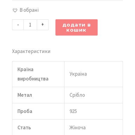
оніксом
В обрані
діаметром
12мм
-
+
додати в
кошик
та
кубічним
цирконієм
Характеристики
кількість
Країна
Україна
виробництва
Метал
Срібло
Проба
925
Стать
Жіноча