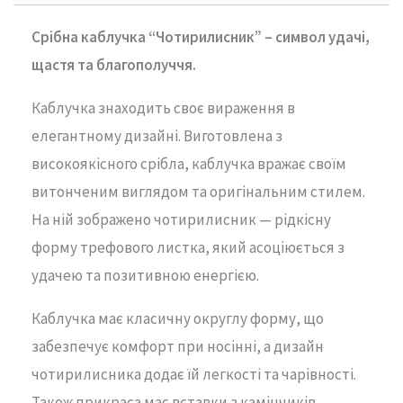
Срібна каблучка “Чотирилисник” – символ удачі,
щастя та благополуччя.
Каблучка знаходить своє вираження в
елегантному дизайні. Виготовлена з
високоякісного срібла, каблучка вражає своїм
витонченим виглядом та оригінальним стилем.
На ній зображено чотирилисник — рідкісну
форму трефового листка, який асоціюється з
удачею та позитивною енергією.
Каблучка має класичну округлу форму, що
забезпечує комфорт при носінні, а дизайн
чотирилисника додає їй легкості та чарівності.
Також прикраса має вставки з камінчиків