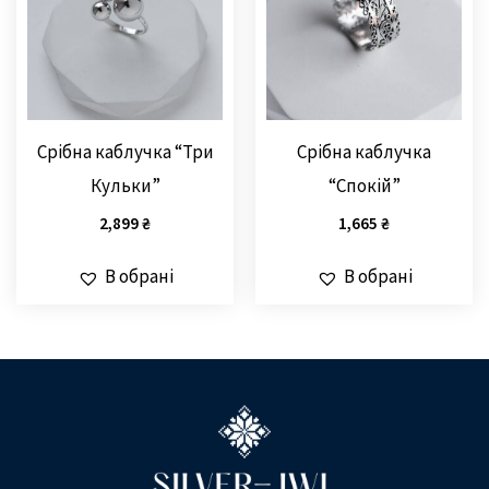
Срібна каблучка “Три
Срібна каблучка
Кульки”
“Спокій”
2,899
₴
1,665
₴
В обрані
В обрані