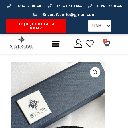
Перейти
073-1230044
096-1230044
099-1230044
до
SilverJWLinfo@gmail.com
вмісту
передзвонити
вам?
Меню
0
Коши