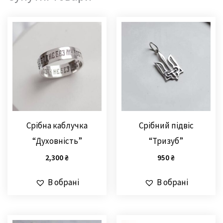
Срібна каблучка
Срібний підвіс
“Духовність”
“Тризуб”
2,300
₴
950
₴
В обрані
В обрані