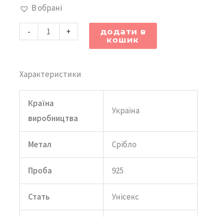
В обрані
замком
«Оберіг
-
+
додати в
кошик
Віри»
з
вставками
Характеристики
кількість
Країна
Україна
виробництва
Метал
Срібло
Проба
925
Стать
Унісекс