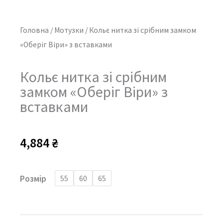
Головна
/
Мотузки
/ Кольє нитка зі срібним замком
«Оберіг Віри» з вставками
Кольє нитка зі срібним
замком «Оберіг Віри» з
вставками
4,884
₴
Кольє
Розмір
55
60
65
нитка
зі
срібним