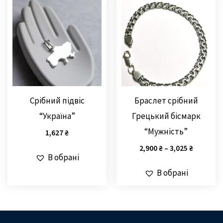
Срібний підвіс
Браслет срібний
“Україна”
Грецький бісмарк
“Мужність”
1,627
₴
2,900
₴
–
3,025
₴
В обрані
В обрані