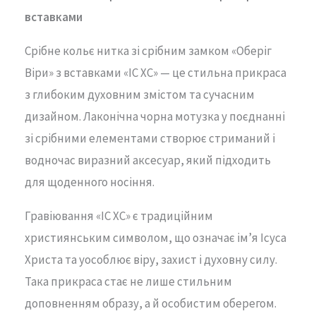
вставками
Срібне кольє нитка зі срібним замком «Оберіг
Віри» з вставками «IC XC» — це стильна прикраса
з глибоким духовним змістом та сучасним
дизайном. Лаконічна чорна мотузка у поєднанні
зі срібними елементами створює стриманий і
водночас виразний аксесуар, який підходить
для щоденного носіння.
Гравіювання «IC XC» є традиційним
християнським символом, що означає ім’я Ісуса
Христа та уособлює віру, захист і духовну силу.
Така прикраса стає не лише стильним
доповненням образу, а й особистим оберегом.