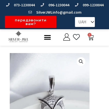
Перейти
073-1230044
096-1230044
099-1230044
до
SilverJWLinfo@gmail.com
вмісту
передзвонити
вам?
Меню
0
Коши