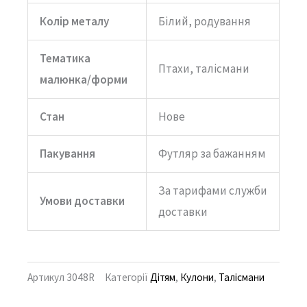
Колір металу
Білий, родування
Тематика
Птахи, талісмани
малюнка/форми
Стан
Нове
Пакування
Футляр за бажанням
За тарифами служби
Умови доставки
доставки
Артикул
3048R
Категорії
Дітям
,
Кулони
,
Талісмани