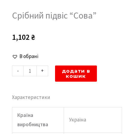
Cрібний підвіс “Сова”
1,102
₴
Cрібний
В обрані
підвіс
-
+
додати в
"Сова"
кошик
кількість
Характеристики
Країна
Україна
виробництва