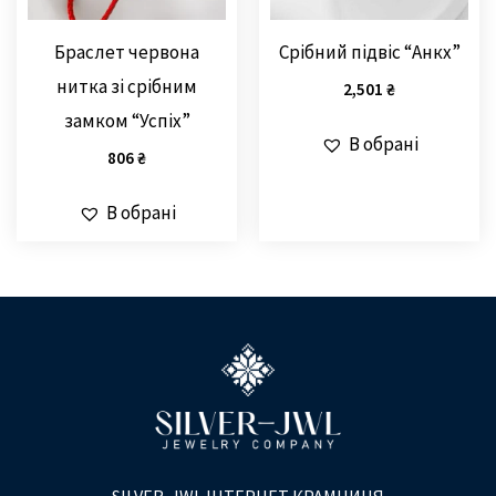
Браслет червона
Срібний підвіс “Анкх”
нитка зі срібним
2,501
₴
замком “Успіх”
В обрані
806
₴
В обрані