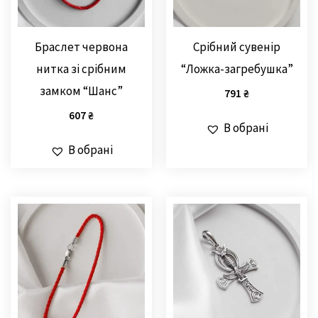
Браслет червона
Срібний сувенір
нитка зі срібним
“Ложка-загребушка”
замком “Шанс”
791
₴
607
₴
В обрані
В обрані