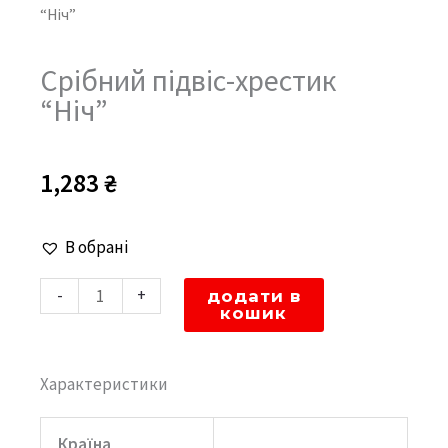
“Ніч”
Cрібний підвіс-хрестик
“Ніч”
1,283
₴
Cрібний
В обрані
підвіс-
-
+
додати в
хрестик
кошик
"Ніч"
кількість
Характеристики
Країна