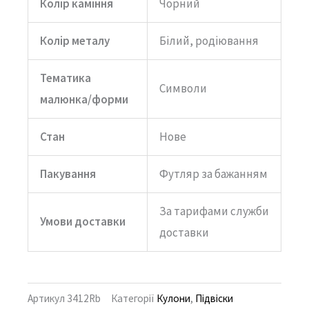
Колір каміння
Чорний
Колір металу
Білий, родіювання
Тематика
Символи
малюнка/форми
Стан
Нове
Пакування
Футляр за бажанням
За тарифами служби
Умови доставки
доставки
Артикул
3412Rb
Категорії
Кулони
,
Підвіски