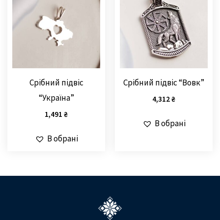
Срібний підвіс
Срібний підвіс “Вовк”
“Україна”
4,312
₴
1,491
₴
В обрані
В обрані