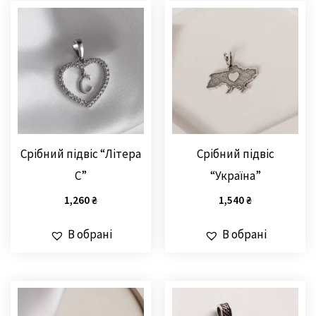
Срібний підвіс “Літера
Срібний підвіс
С”
“Україна”
1,260
₴
1,540
₴
В обрані
В обрані