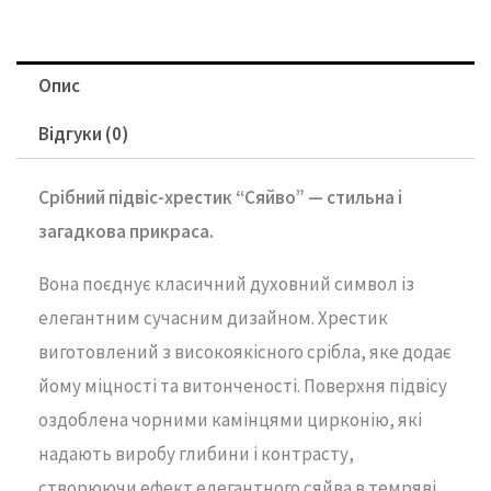
Опис
Відгуки (0)
Срібний підвіс-хрестик “Сяйво” — стильна і
загадкова прикраса.
Вона поєднує класичний духовний символ із
елегантним сучасним дизайном. Хрестик
виготовлений з високоякісного срібла, яке додає
йому міцності та витонченості. Поверхня підвісу
оздоблена чорними камінцями цирконію, які
надають виробу глибини і контрасту,
створюючи ефект елегантного сяйва в темряві.