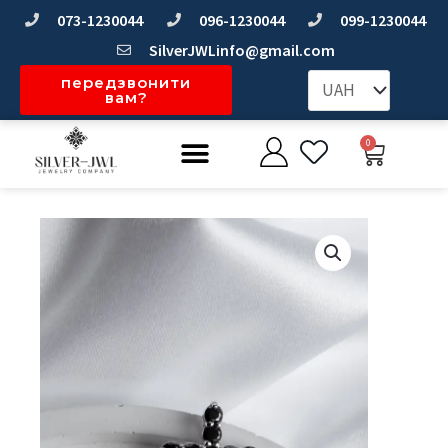
Перейти
073-1230044
096-1230044
099-1230044
до
SilverJWLinfo@gmail.com
вмісту
передзвонити
вам?
Меню
0
Коши