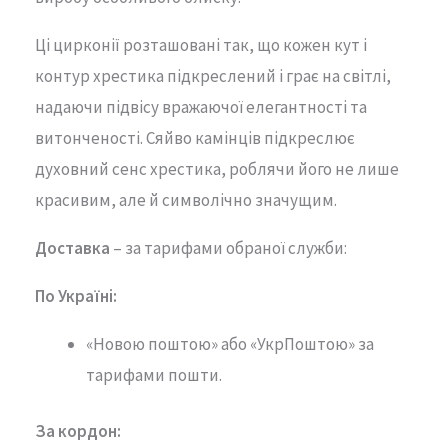
Ці цирконії розташовані так, що кожен кут і
контур хрестика підкреслений і грає на світлі,
надаючи підвісу вражаючої елегантності та
витонченості. Сяйво камінців підкреслює
духовний сенс хрестика, роблячи його не лише
красивим, але й символічно значущим.
Доставка
– за тарифами обраної служби:
По Україні:
«Новою поштою» або «УкрПоштою» за
тарифами пошти.
За кордон: