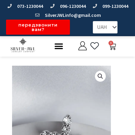
Перейти
073-1230044
096-1230044
099-1230044
до
SilverJWLinfo@gmail.com
вмісту
передзвонити
вам?
Меню
0
Коши