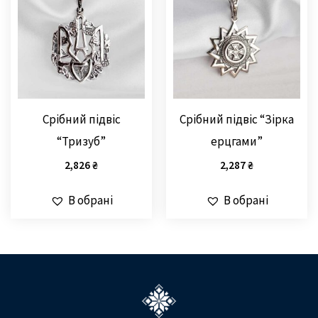
Срібний підвіс
Срібний підвіс “Зірка
“Тризуб”
ерцгами”
2,826
₴
2,287
₴
В обрані
В обрані