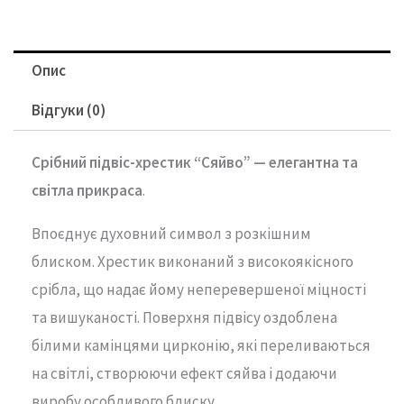
Опис
Відгуки (0)
Срібний підвіс-хрестик “Сяйво” — елегантна та
світла прикраса
.
Впоєднує духовний символ з розкішним
блиском. Хрестик виконаний з високоякісного
срібла, що надає йому неперевершеної міцності
та вишуканості. Поверхня підвісу оздоблена
білими камінцями цирконію, які переливаються
на світлі, створюючи ефект сяйва і додаючи
виробу особливого блиску.