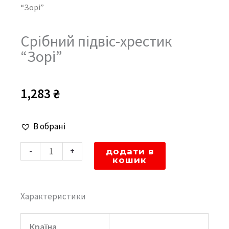
“Зорі”
Cрібний підвіс-хрестик
“Зорі”
1,283
₴
Cрібний
В обрані
підвіс-
-
+
додати в
хрестик
кошик
"Зорі"
кількість
Характеристики
Країна