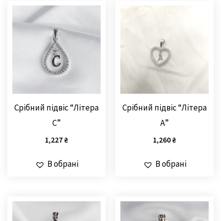
Срібний підвіс “Літера
Срібний підвіс “Літера
С”
А”
1,227
₴
1,260
₴
В обрані
В обрані