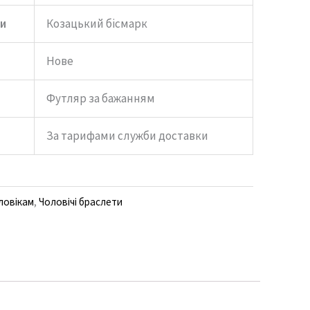
и
Козацький бісмарк
Нове
Футляр за бажанням
За тарифами служби доставки
ловікам
,
Чоловічі браслети