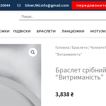
230044
SilverJWLinfo@gmail.com
передзвонит
Пошук
ЕЖКИ
ПІДВІСКИ
БРАСЛЕТИ
ЛАНЦЮЖКИ
МОТУЗК
Головна
/
Браслети
/
Чоловічі
“Витриманість”
Браслет срібний
“Витриманість”
3,838
₴