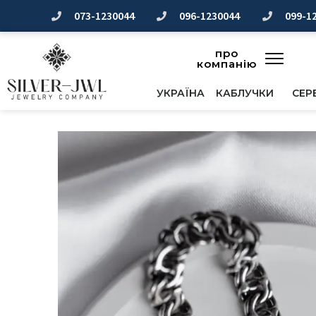
Перейти
073-1230044
096-1230044
099-1
до
вмісту
про
компанію
УКРАЇНА
КАБЛУЧКИ
СЕР