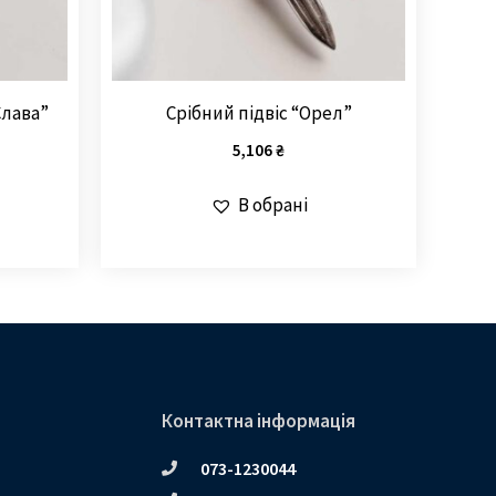
Слава”
Срібний підвіс “Орел”
5,106
₴
В обрані
Контактна інформація
073-1230044