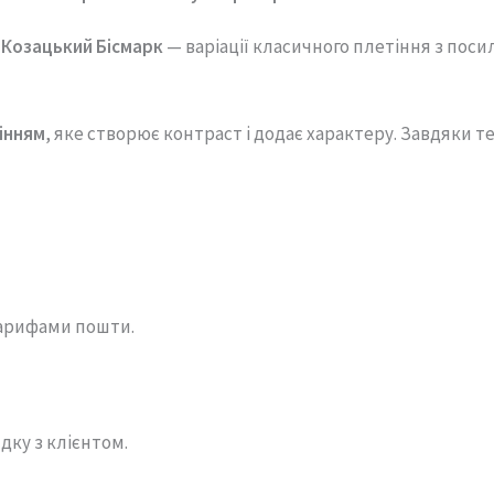
і
Козацький
Бісмарк
—
варіації
класичного
плетіння
з
поси
інням
,
яке
створює
контраст
і
додає
характеру.
Завдяки
т
арифами пошти.
дку з клієнтом.