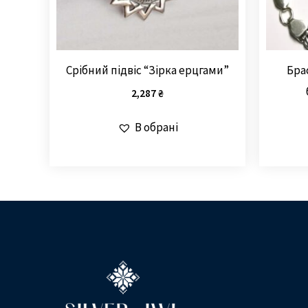
Срібний підвіс “Зірка ерцгами”
Бра
2,287
₴
В обрані