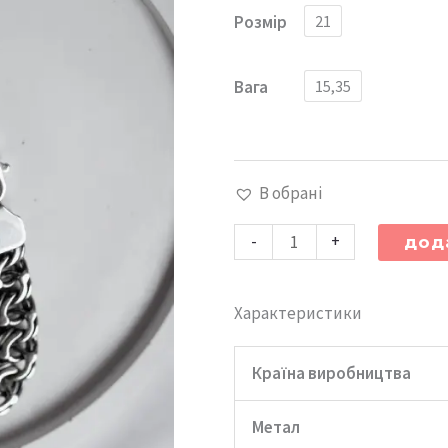
Браслет
Розмір
21
срібний
Козацький
Вага
15,35
бісмарк
"Витриманість"
кількість
В обрані
-
+
дод
Характеристики
Країна виробництва
Метал