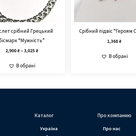
слет срібний Грецький
Срібний підвіс “Героям 
бісмарк “Мужність”
1,368
₴
2,900
₴
–
3,025
₴
В обрані
В обрані
Каталог
Про компанию
Україна
Про нас