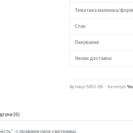
Тематика малюнка/форм
Стан
Пакування
Умови доставки
Артикул
5003-6B
Категорії
Чо
дгуки (0)
ність” -с правжня
сила
у
витримці.