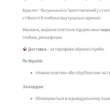
Браслет
“
Витриманість”
виготовлений
у
стил
стійкості
й
глибокої
внутрішньої
гармонії.
Масивне,
виразне
плетіння
підкреслено
чорн
глибше,
рельєфніше.
Доставка
– за тарифами обраної служби.
По Україні:
«Новою поштою» або «УкрПоштою» за т
За кордон:
Обговорюється в індивідуальному поря