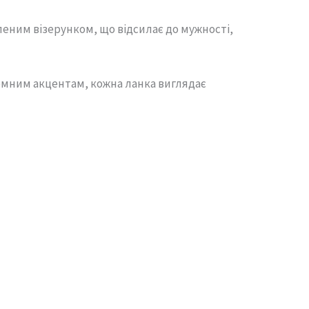
леним
візерунком,
що
відсилає
до
мужності,
емним
акцентам,
кожна
ланка
виглядає