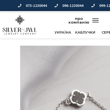
Перейти
073-1230044
096-1230044
099-1
до
вмісту
про
компанію
УКРАЇНА
КАБЛУЧКИ
СЕР