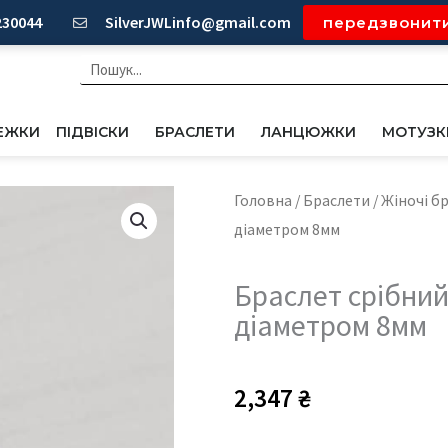
230044
SilverJWLinfo@gmail.com
передзвонит
Пошук
ЕЖКИ
ПІДВІСКИ
БРАСЛЕТИ
ЛАНЦЮЖКИ
МОТУЗК
Головна
/
Браслети
/
Жіночі б
діаметром 8мм
Браслет срібний
діаметром 8мм
2,347
₴