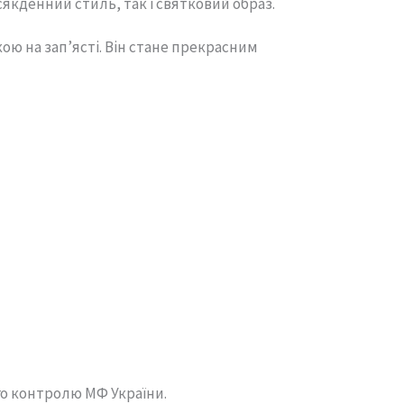
якденний стиль, так і святковий образ.
ою на зап’ясті. Він стане прекрасним
го контролю МФ України.