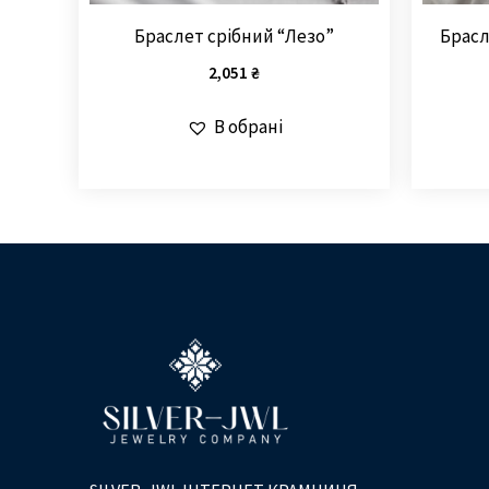
Браслет срібний “Лезо”
Брасл
2,051
₴
В обрані