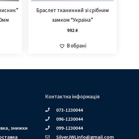
лисник”
Браслет тканинний зі срібним
10мм
замком “Україна”
992
₴
В обрані
Контактна інформація
073-1230044
096-1230044
вка, знижки
099-1230044
оставка
SilverJWLinfo@gmail.com