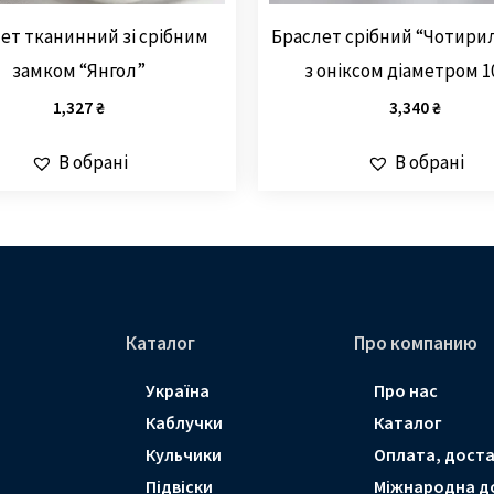
ет тканинний зі срібним
Браслет срібний “Чотири
замком “Янгол”
з оніксом діаметром 
1,327
₴
3,340
₴
В обрані
В обрані
Каталог
Про компанию
Україна
Про нас
Каблучки
Каталог
Кульчики
Оплата, доста
Підвіски
Мiжнародна д