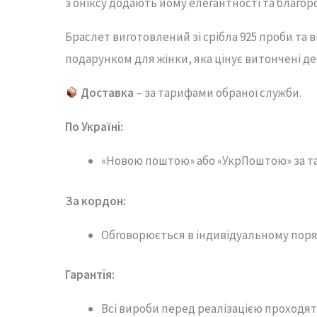
з оніксу додають йому елегантності та благор
Браслет виготовлений зі срібла 925 проби та
подарунком для жінки, яка цінує витончені де
Доставка
– за тарифами обраної служби.
По Україні:
«Новою поштою» або «УкрПоштою» за т
За кордон:
Обговорюється в індивідуальному поря
Гарантія
:
Всі вироби перед реалізацією проходят