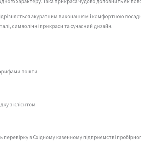
одного характеру. Така прикраса чудово доповнить як повс
 відрізняється акуратним виконанням і комфортною посадк
талі, символічні прикраси та сучасний дизайн.
арифами пошти.
дку з клієнтом.
ь перевірку в Східному казенному підприємстві пробірно