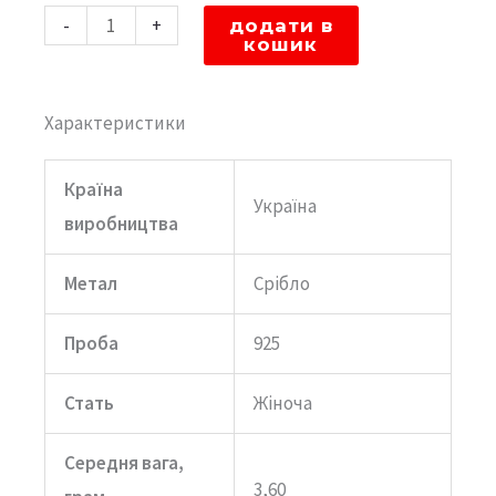
срібний
-
+
додати в
"Чотирилисник"
кошик
з
перламутром
Характеристики
діаметром
12мм
Країна
Україна
кількість
виробництва
Метал
Срібло
Проба
925
Стать
Жіноча
Середня вага,
3,60