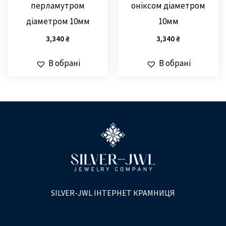
перламутром
оніксом діаметром
діаметром 10мм
10мм
3,340
₴
3,340
₴
В обрані
В обрані
SILVER-JWL ІНТЕРНЕТ КРАМНИЦЯ
T
F
I
e
a
n