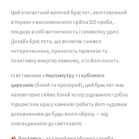
Цей елегантний жіночий браслет, виготовлений
в Україні з високоякісного срібла 925 проби,
поєднує в собі витонченість і символіку удачі.
Дизайн браслета, що включає символ
чотирилисника, приносить гармонію та
позитивну енергію кожному, хто його носить.
Із вставками з
перламутру
та
кубічного
цирконію
(білий та прозорий), цей браслет має
неповторне сяйво. Білий колір рідованого срібла
підкреслює красу каменів і робить його чудовим
доповненням до будь-якого образу — від
повсякденного до святкового.
Доставка
– за тарифами обраної служби.