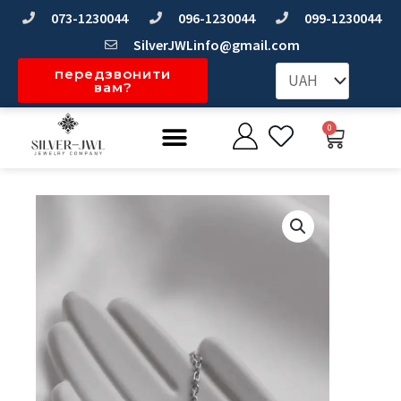
Перейти
073-1230044
096-1230044
099-1230044
до
SilverJWLinfo@gmail.com
вмісту
передзвонити
вам?
Меню
0
Коши