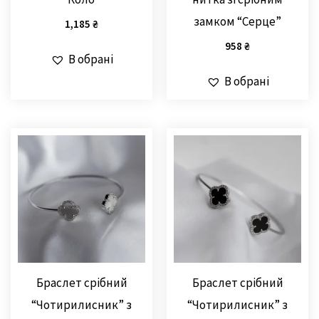
замком “Серце”
1,185
₴
958
₴
В обрані
В обрані
Браслет срібний
Браслет срібний
“Чотирилисник” з
“Чотирилисник” з