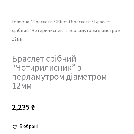
Головна
/
Браслети
/
Жіночі браслети
/ Браслет
срібний “Чотирилисник” з перламутром діаметром
12мм
Браслет срібний
“Чотирилисник” з
перламутром діаметром
12мм
2,235
₴
Браслет
В обрані