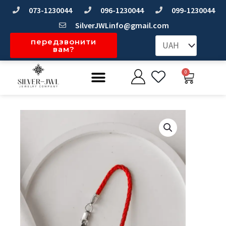
Перейти
073-1230044
096-1230044
099-1230044
до
SilverJWLinfo@gmail.com
вмісту
передзвонити
вам?
Меню
0
Коши