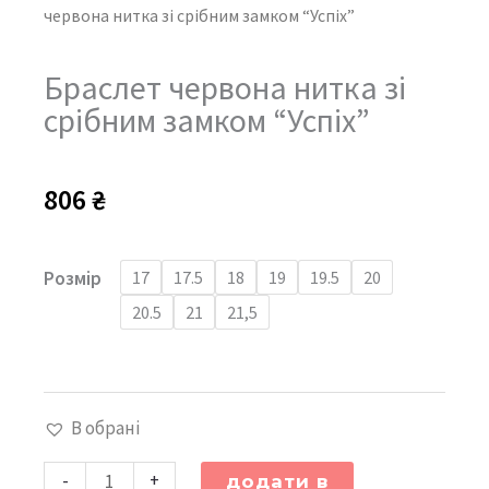
червона нитка зі срібним замком “Успіх”
Браслет червона нитка зі
срібним замком “Успіх”
806
₴
Браслет
Розмір
17
17.5
18
19
19.5
20
червона
20.5
21
21,5
нитка
зі
срібним
В обрані
замком
"Успіх"
-
+
додати в