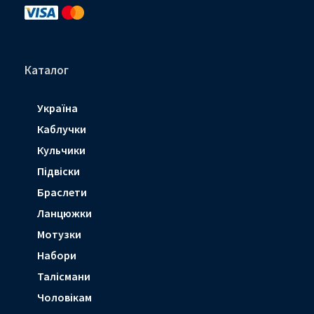
a
o
r
m
k
a
-
-
m
p
f
l
a
n
e
Каталог
Україна
Каблучки
Кульчики
Підвіски
Браслети
Ланцюжки
Мотузки
Набори
Талісмани
Чоловікам