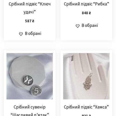
Cрібний підвіс “Ключ
Cрібний підвіс “Рибка”
удачі”
848
₴
587
₴
В обрані
В обрані
Срібний сувенір
Срібний підвіс “Хамса”
“Щасливий п’ятак”
921
₴