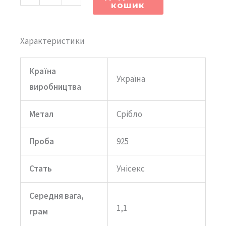
кошик
кількість
Характеристики
Країна
Україна
виробництва
Метал
Срібло
Проба
925
Стать
Унісекс
Середня вага,
1,1
грам