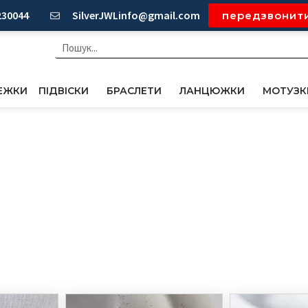
230044
SilverJWLinfo@gmail.com
передзвонит
Пошук
ЕЖКИ
ПІДВІСКИ
БРАСЛЕТИ
ЛАНЦЮЖКИ
МОТУЗК