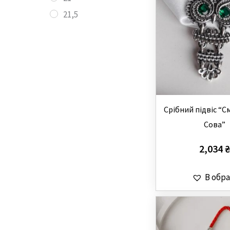
21,5
Cрібний підвіс “
Сова”
2,034
₴
В обра