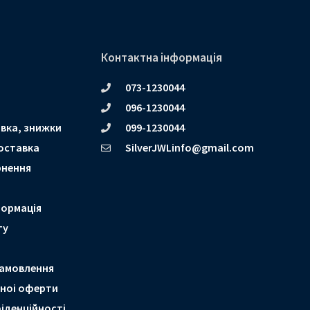
Контактна інформація
073-1230044
096-1230044
вка, знижки
099-1230044
оставка
SilverJWLinfo@gmail.com
рнення
формація
ту
амовлення
чноі оферти
іденційності