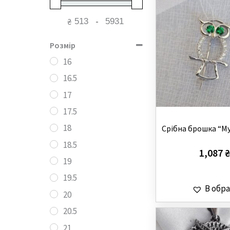
₴
-
Розмір
16
16.5
17
17.5
18
Cрібна брошка “М
18.5
1,087
₴
19
19.5
В обра
20
20.5
21