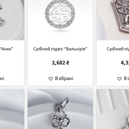
 “Анкх”
Срібний підвіс “Валькірія”
Срібний пі
2,682
₴
4,
ні
В обрані
В 