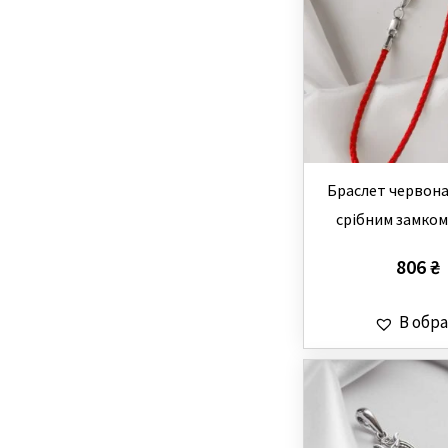
Браслет червона
срібним замком 
806
₴
В обра