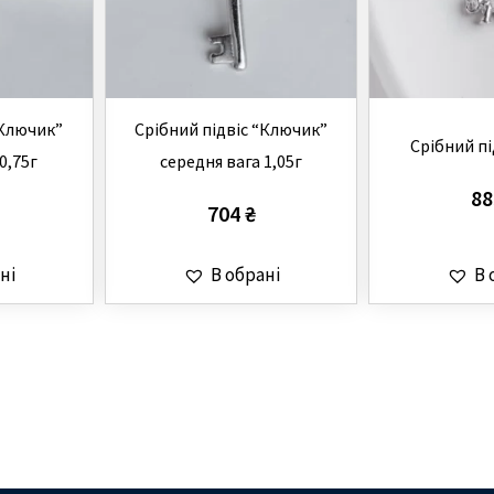
“Ключик”
Срібний підвіс “Ключик”
Срібний пі
0,75г
середня вага 1,05г
8
704
₴
ні
В обрані
В 