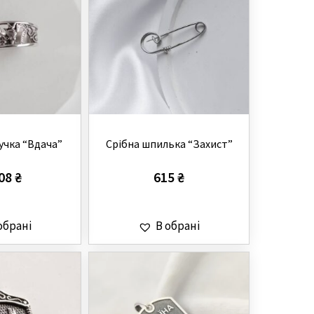
учка “Вдача”
Срібна шпилька “Захист”
608
₴
615
₴
обрані
В обрані