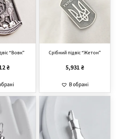
двіс “Вовк”
Срібний підвіс “Жетон”
312
₴
5,931
₴
обрані
В обрані