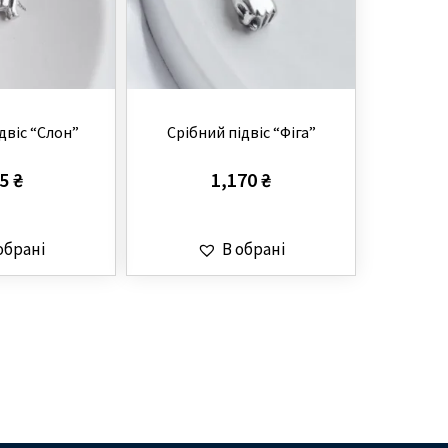
двіс “Слон”
Срібний підвіс “Фіга”
85
₴
1,170
₴
обрані
В обрані