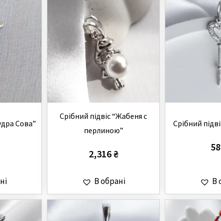
Cрібний підвіс “Жабеня с
удра Сова”
Cрібний підві
перлиною”
5
2,316
₴
ні
В обрані
В 