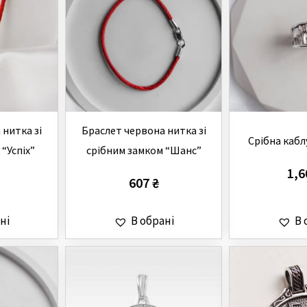
 нитка зі
Браслет червона нитка зі
Срібна кабл
“Успіх”
срібним замком “Шанс”
1,
607
₴
ні
В обрані
В 