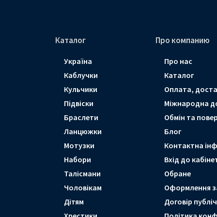
Каталог
Про компанию
Україна
Про нас
Каблучки
Каталог
Кульчики
Оплата, доста
Підвіски
Мiжнародна д
Браслети
Обмін та пове
Ланцюжки
Блог
Мотузки
Контактна ін
Набори
Вхід до кабіне
Талісмани
Обране
Чоловікам
Оформлення з
Дітям
Договір публі
Хрестики
Політика конф