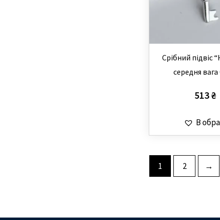
Срібний підвіс 
середня вага 
513
₴
В обра
1
2
→