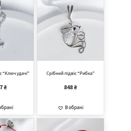
с “Ключ удачі”
Cрібний підвіс “Рибка”
87
₴
848
₴
обрані
В обрані