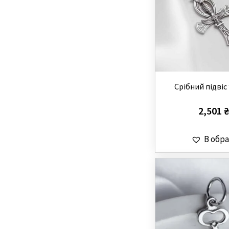
Срібний підвіс
2,501
₴
В обра