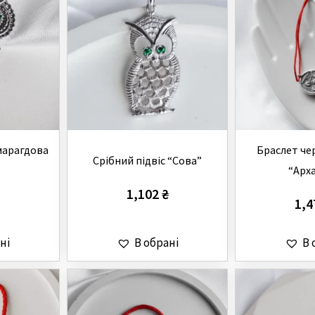
Смарагдова
Браслет че
Cрібний підвіс “Сова”
“Арх
1,102
₴
1,
ні
В обрані
В 