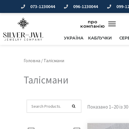
Перейти
073-1230044
096-1230044
099-1
до
вмісту
про
компанію
УКРАЇНА
КАБЛУЧКИ
СЕР
Головна
/ Талісмани
Талісмани
Показано 1–20 із 30