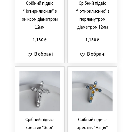
Cрібний підвіс
Cрібний підвіс
“Чотирилисник” з
“Чотирилисник” з
оніксом діаметром
перламутром
12мм
діаметром 12мм
1,150
₴
1,150
₴
В обрані
В обрані
Cрібний підвіс-
Cрібний підвіс-
хрестик “Зорі”
хрестик “Нація”