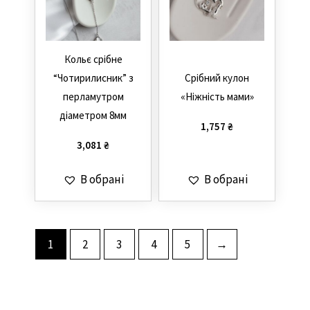
Кольє срібне
“Чотирилисник” з
Срібний кулон
перламутром
«Ніжність мами»
діаметром 8мм
1,757
₴
3,081
₴
В обрані
В обрані
1
2
3
4
5
→