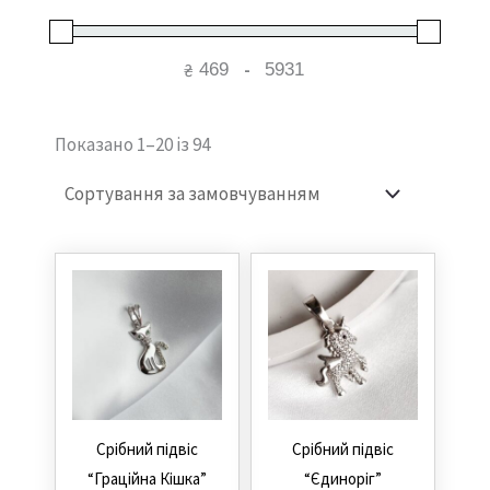
₴
-
Показано 1–20 із 94
Cрібний підвіс
Cрібний підвіс
“Граційна Кішка”
“Єдиноріг”