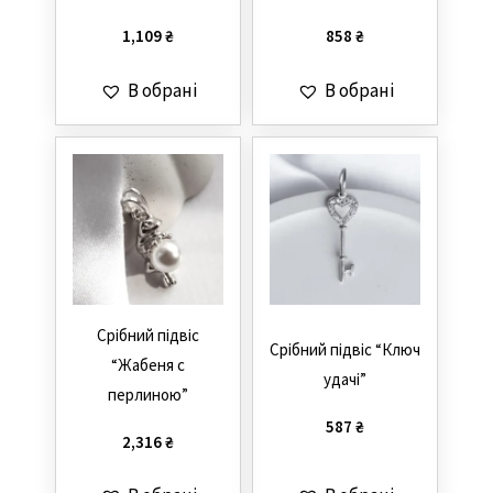
1,109
₴
858
₴
В обрані
В обрані
Cрібний підвіс
Cрібний підвіс “Ключ
“Жабеня с
удачі”
перлиною”
587
₴
2,316
₴