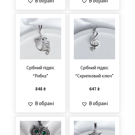
В обрані
В обрані
Cрібний підвіс
Cрібний підвіс
“Рибка”
“Скрипковий ключ”
848
₴
647
₴
В обрані
В обрані