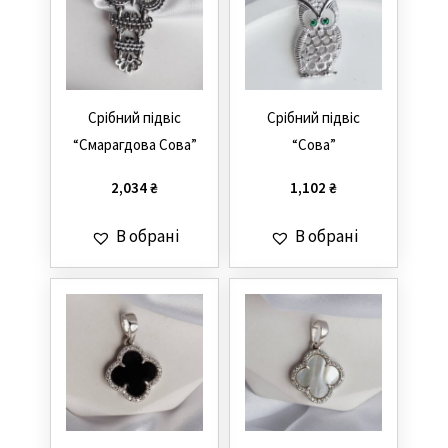
Cрібний підвіс
Cрібний підвіс
“Смарагдова Сова”
“Сова”
2,034
₴
1,102
₴
В обрані
В обрані