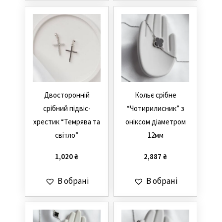
Двосторонній
Кольє срібне
срібний підвіс-
“Чотирилисник” з
хрестик “Темрява та
оніксом діаметром
світло”
12мм
1,020
₴
2,887
₴
В обрані
В обрані