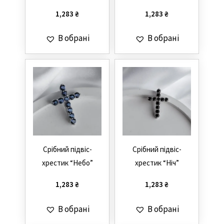
1,283
₴
1,283
₴
В обрані
В обрані
Cрібний підвіс-
Cрібний підвіс-
хрестик “Небо”
хрестик “Ніч”
1,283
₴
1,283
₴
В обрані
В обрані