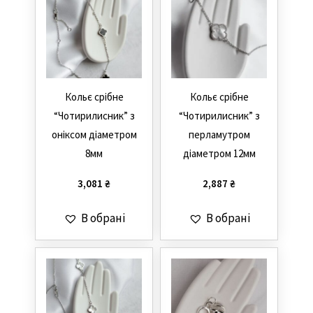
Кольє срібне
Кольє срібне
“Чотирилисник” з
“Чотирилисник” з
оніксом діаметром
перламутром
8мм
діаметром 12мм
3,081
₴
2,887
₴
В обрані
В обрані