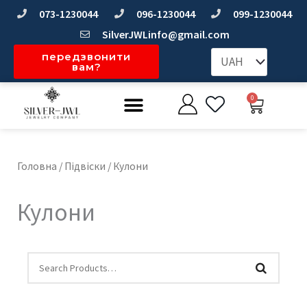
Перейти
073-1230044
096-1230044
099-1230044
до
SilverJWLinfo@gmail.com
вмісту
передзвонити
вам?
Меню
0
Коши
Головна
/
Підвіски
/ Кулони
Кулони