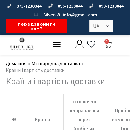
Перейти
073-1230044
096-1230044
099-1230044
до
SilverJWLinfo@gmail.com
вмісту
передзвонити
вам?
Меню
0
Коши
Домашня
Мiжнародна доставка
Країни і вартість доставки
Країни і вартість доставки
Готовий до
відправлення
Прибл
№
Країна
через
термін д
(робочих
(дні