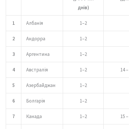
днів)
1
Албанія
1–2
2
Андорра
1–2
3
Аргентина
1–2
4
Австралія
1–2
14 –
5
Азербайджан
1–2
6
Болгарія
1–2
7
Канада
1–2
15 –